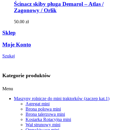
Ścinacz skiby pługa Demarol – Atlas /
Zagonowy / Orlik
50.00
zł
Sklep
Moje Konto
Szukaj
Kategorie produktów
Menu
Maszyny rolnicze do mini traktorków (zaczep kat.1)
Agregat mini
Brona polowa mini
Brona talerzowa mini
Kosiarka Rotacyjna mini
Wał strunowy mini
Opryskiwacz mini