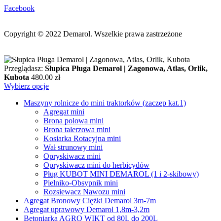
Facebook
Copyright © 2022
Demarol. Wszelkie prawa zastrzeżone
Przeglądasz:
Słupica Pługa Demarol | Zagonowa, Atlas, Orlik,
Kubota
480.00
zł
Wybierz opcje
Maszyny rolnicze do mini traktorków (zaczep kat.1)
Agregat mini
Brona polowa mini
Brona talerzowa mini
Kosiarka Rotacyjna mini
Wał strunowy mini
Opryskiwacz mini
Opryskiwacz mini do herbicydów
Pług KUBOT MINI DEMAROL (1 i 2-skibowy)
Pielniko-Obsypnik mini
Rozsiewacz Nawozu mini
Agregat Bronowy Ciężki Demarol 3m-7m
Agregat uprawowy Demarol 1,8m-3,2m
Betoniarka AGRO WIKT od 80L do 200L