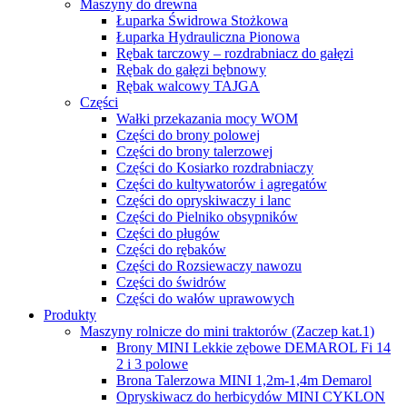
Maszyny do drewna
Łuparka Świdrowa Stożkowa
Łuparka Hydrauliczna Pionowa
Rębak tarczowy – rozdrabniacz do gałęzi
Rębak do gałęzi bębnowy
Rębak walcowy TAJGA
Części
Wałki przekazania mocy WOM
Części do brony polowej
Części do brony talerzowej
Części do Kosiarko rozdrabniaczy
Części do kultywatorów i agregatów
Części do opryskiwaczy i lanc
Części do Pielniko obsypników
Części do pługów
Części do rębaków
Części do Rozsiewaczy nawozu
Części do świdrów
Części do wałów uprawowych
Produkty
Maszyny rolnicze do mini traktorów (Zaczep kat.1)
Brony MINI Lekkie zębowe DEMAROL Fi 14
2 i 3 polowe
Brona Talerzowa MINI 1,2m-1,4m Demarol
Opryskiwacz do herbicydów MINI CYKLON