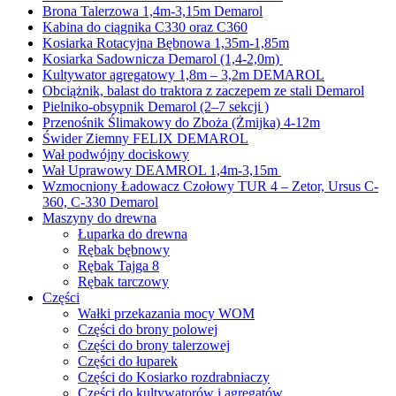
Brona Talerzowa 1,4m-3,15m Demarol
Kabina do ciągnika C330 oraz C360
Kosiarka Rotacyjna Bębnowa 1,35m-1,85m
Kosiarka Sadownicza Demarol (1,4-2,0m)
Kultywator agregatowy 1,8m – 3,2m DEMAROL
Obciążnik, balast do traktora z zaczepem ze stali Demarol
Pielniko-obsypnik Demarol (2–7 sekcji )
Przenośnik Ślimakowy do Zboża (Żmijka) 4-12m
Świder Ziemny FELIX DEMAROL
Wał podwójny dociskowy
Wał Uprawowy DEAMROL 1,4m-3,15m
Wzmocniony Ładowacz Czołowy TUR 4 – Zetor, Ursus C-
360, C-330 Demarol
Maszyny do drewna
Łuparka do drewna
Rębak bębnowy
Rębak Tajga 8
Rębak tarczowy
Części
Wałki przekazania mocy WOM
Części do brony polowej
Części do brony talerzowej
Części do łuparek
Części do Kosiarko rozdrabniaczy
Części do kultywatorów i agregatów