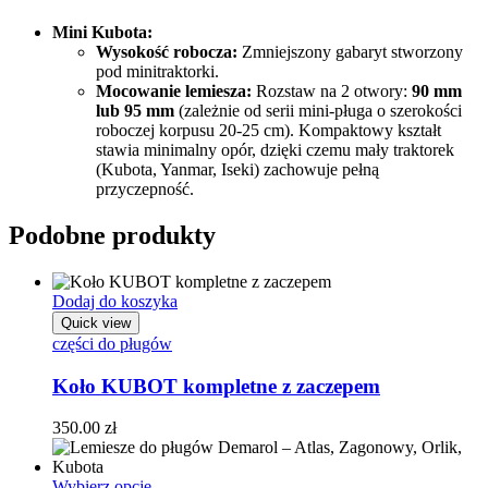
Mini Kubota:
Wysokość robocza:
Zmniejszony gabaryt stworzony
pod minitraktorki.
Mocowanie lemiesza:
Rozstaw na 2 otwory:
90 mm
lub 95 mm
(zależnie od serii mini-pługa o szerokości
roboczej korpusu 20-25 cm). Kompaktowy kształt
stawia minimalny opór, dzięki czemu mały traktorek
(Kubota, Yanmar, Iseki) zachowuje pełną
przyczepność.
Podobne produkty
Dodaj do koszyka
Quick view
części do pługów
Koło KUBOT kompletne z zaczepem
350.00
zł
Wybierz opcje