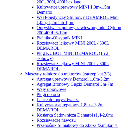
200l, 300l, 400l bez lanc
Kultywator uprawowy MINI 1,0m-1,5m
Demarol
Wał Pojedynczy Strunowy DEAMROL Mini
1,0m, 1,2m lub 1,5m
Opryskiwacz polowy zawieszany mini Cyklon
200-400L 6-12m
Pielniko-Obsypnik MINI
Rozsiewacz lejkowy MINI 200L / 300L
DEMAROL
Pług KUBOT MINI DEMAROL (1 i 2-
skibowy)
Rozsiewacz lejkowy MINI 200L / 300L
DEMAROL
Maszyny rolnicze do traktorów (zaczep kat.2/3)
Agregat uprawowy Demarol 1,8m-3,2m
Agregat Bronowy Ciężki Demarol 3m-7m
Wały uprawowe
Pługi do orki
Lance do opryskiwacza
Kultywator agregatowy 1,8m – 3,2m
DEMAROL
Kosiarka Sadownicza Demarol (1,4-2,0m)
Rozsiewacze nawozu
Przenośnik Ślimakowy do Zboża (Żmijka) 4-