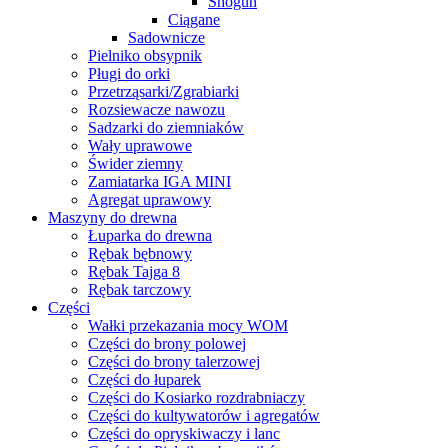
Shogun
Ciągane
Sadownicze
Pielniko obsypnik
Pługi do orki
Przetrząsarki/Zgrabiarki
Rozsiewacze nawozu
Sadzarki do ziemniaków
Wały uprawowe
Świder ziemny
Zamiatarka IGA MINI
Agregat uprawowy
Maszyny do drewna
Łuparka do drewna
Rębak bębnowy
Rębak Tajga 8
Rębak tarczowy
Części
Wałki przekazania mocy WOM
Części do brony polowej
Części do brony talerzowej
Części do łuparek
Części do Kosiarko rozdrabniaczy
Części do kultywatorów i agregatów
Części do opryskiwaczy i lanc