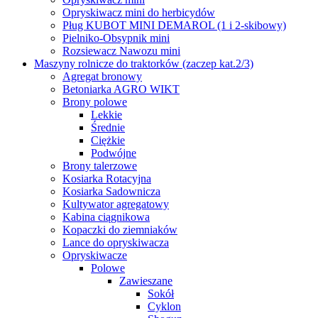
Opryskiwacz mini do herbicydów
Pług KUBOT MINI DEMAROL (1 i 2-skibowy)
Pielniko-Obsypnik mini
Rozsiewacz Nawozu mini
Maszyny rolnicze do traktorków (zaczep kat.2/3)
Agregat bronowy
Betoniarka AGRO WIKT
Brony polowe
Lekkie
Średnie
Ciężkie
Podwójne
Brony talerzowe
Kosiarka Rotacyjna
Kosiarka Sadownicza
Kultywator agregatowy
Kabina ciągnikowa
Kopaczki do ziemniaków
Lance do opryskiwacza
Opryskiwacze
Polowe
Zawieszane
Sokół
Cyklon