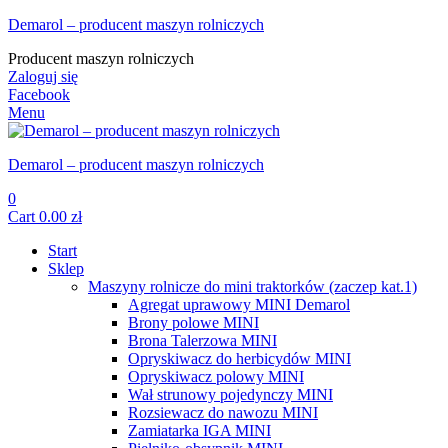
Demarol – producent maszyn rolniczych
Producent maszyn rolniczych
Zaloguj się
Facebook
Menu
Demarol – producent maszyn rolniczych
0
Cart
0.00
zł
Start
Sklep
Maszyny rolnicze do mini traktorków (zaczep kat.1)
Agregat uprawowy MINI Demarol
Brony polowe MINI
Brona Talerzowa MINI
Opryskiwacz do herbicydów MINI
Opryskiwacz polowy MINI
Wał strunowy pojedynczy MINI
Rozsiewacz do nawozu MINI
Zamiatarka IGA MINI