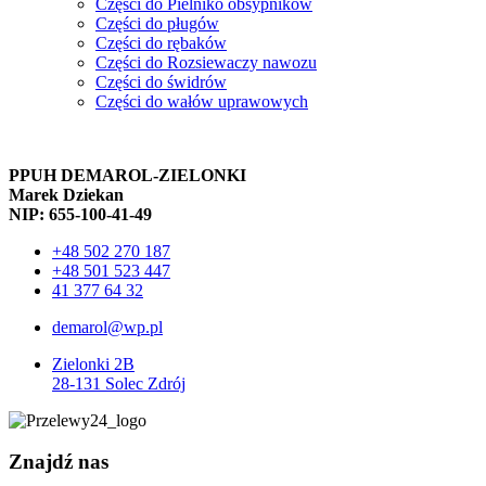
Części do Pielniko obsypników
Części do pługów
Części do rębaków
Części do Rozsiewaczy nawozu
Części do świdrów
Części do wałów uprawowych
PPUH DEMAROL-ZIELONKI
Marek Dziekan
NIP: 655-100-41-49
+48 502 270 187
+48 501 523 447
41 377 64 32
demarol@wp.pl
Zielonki 2B
28-131 Solec Zdrój
Znajdź nas