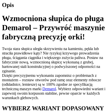
Opis
Wzmocniona słupica do pługa
Demarol –
Przywróć maszynie
fabryczną precyzję orki!
Twoja stara słupica uległa skrzywieniu na kamieniu, pękła lub
straciła prawidłowe kąty? Nie ryzykuj krzywego prowadzenia
pługa, ściągania ciągnika i większego zużycia paliwa. Postaw na
fabrycznie nową, wzmocnioną słupicę wykonaną z grubej,
hartowanej stali konstrukcyjnej o podwyższonej odporności na
zginanie.
Dzięki precyzyjnemu wykonaniu zapomnisz o problemach z
montażem – rozstaw otworów pod ramę oraz elementy robocze
(odkładnice, lemiesze) są w 100% zgodne ze specyfikacją
techniczną maszyn marki
Demarol
. Wybierz odpowiedni wariant i
zapewnij swoim korpusom stabilne, pewne oparcie w każdych
warunkach glebowych.
WYBIERZ WARIANT DOPASOWANY