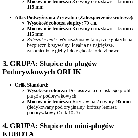
Mocowanie lemiesza:
3 otwory o rozstawie
115 mm /
115 mm
.
Atlas Podwyższana Zrywalna (Zabezpieczenie śrubowe):
Wysokość robocza słupicy:
70 cm.
Mocowanie lemiesza:
3 otwory o rozstawie
115 mm /
115 mm
.
Zabezpieczenie:
Wyposażona w fabryczne gniazdo na
bezpiecznik zrywalny. Idealna na najcięższe,
zakamienione gleby i do głębokiej orki zimowej.
3. GRUPA
: Słupice do pługów
Podorywkowych ORLIK
Orlik Standard:
Wysokość robocza:
Dostosowana do niskiego profilu
pługów podorywkowych.
Mocowanie lemiesza:
Rozstaw na 2 otwory:
95 mm
(dedykowany pod oryginalny, krótszy lemiesz
podorywkowy Orlik 1025).
4. GRUPA:
Słupice do mini-pługów
KUBOTA