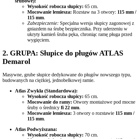
śrubowe):
Wysokość robocza słupicy:
65 cm.
Mocowanie lemiesza:
Rozstaw na 3 otwory:
115 mm /
115 mm
.
Zabezpieczenie:
Specjalna wersja słupicy zagonowej z
gniazdem na śrubę bezpiecznika. Przy uderzeniu w
ukryty kamień śruba pęka, chroniąc ramę pługa przed
wygięciem.
2. GRUPA:
Słupice do pługów ATLAS
Demarol
Masywne, grube słupice dedykowane do pługów nowszego typu,
budowanych na ciężkiej, jednobelkowej ramie.
Atlas Zwykła (Standardowa):
Wysokość robocza słupicy:
65 cm.
Mocowanie do ramy:
Otwory montażowe pod mocne
śruby o średnicy
fi 22 mm
.
Mocowanie lemiesza:
3 otwory o rozstawie
115 mm /
115 mm
.
Atlas Podwyższana:
Wysokość robocza słupicy:
70 cm.