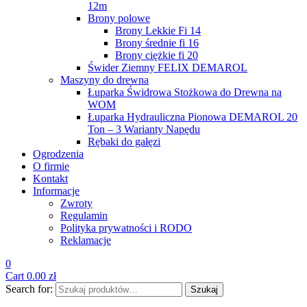
12m
Brony polowe
Brony Lekkie Fi 14
Brony średnie fi 16
Brony ciężkie fi 20
Świder Ziemny FELIX DEMAROL
Maszyny do drewna
Łuparka Świdrowa Stożkowa do Drewna na
WOM
Łuparka Hydrauliczna Pionowa DEMAROL 20
Ton – 3 Warianty Napędu
Rębaki do gałęzi
Ogrodzenia
O firmie
Kontakt
Informacje
Zwroty
Regulamin
Polityka prywatności i RODO
Reklamacje
0
Cart
0.00
zł
Search for:
Szukaj