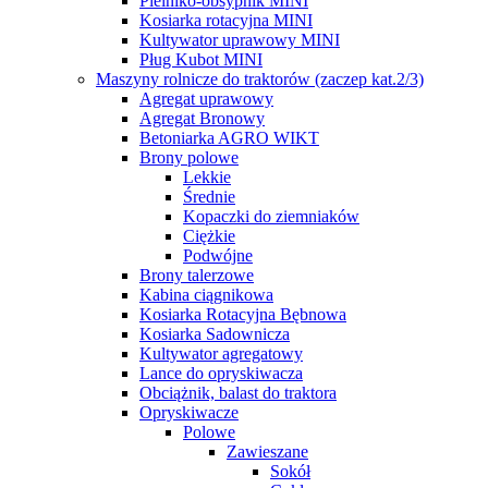
Pielniko-obsypnik MINI
Kosiarka rotacyjna MINI
Kultywator uprawowy MINI
Pług Kubot MINI
Maszyny rolnicze do traktorów (zaczep kat.2/3)
Agregat uprawowy
Agregat Bronowy
Betoniarka AGRO WIKT
Brony polowe
Lekkie
Średnie
Kopaczki do ziemniaków
Ciężkie
Podwójne
Brony talerzowe
Kabina ciągnikowa
Kosiarka Rotacyjna Bębnowa
Kosiarka Sadownicza
Kultywator agregatowy
Lance do opryskiwacza
Obciążnik, balast do traktora
Opryskiwacze
Polowe
Zawieszane
Sokół