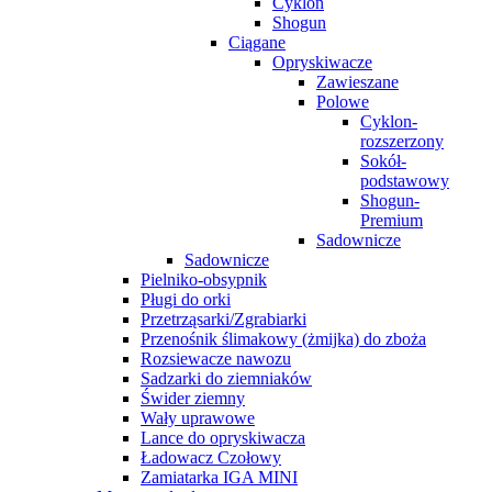
Cyklon
Shogun
Ciągane
Opryskiwacze
Zawieszane
Polowe
Cyklon-
rozszerzony
Sokół-
podstawowy
Shogun-
Premium
Sadownicze
Sadownicze
Pielniko-obsypnik
Pługi do orki
Przetrząsarki/Zgrabiarki
Przenośnik ślimakowy (żmijka) do zboża
Rozsiewacze nawozu
Sadzarki do ziemniaków
Świder ziemny
Wały uprawowe
Lance do opryskiwacza
Ładowacz Czołowy
Zamiatarka IGA MINI