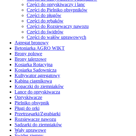
Części do opryskiwaczy i lanc
Części do Pielniko obsypników
Części do pługów
Części do rębaków
Części do Rozsiewaczy nawozu
Części do świdrów
Części do wałów uprawowych
Agregat bronowy
Betoniarka AGRO WIKT
Brony polowe
Brony talerzowe
Kosiarka Rotacyjna
Kosiarka Sadownicza
Kultywator agregatowy
Kabina ciągnikowa
Kopaczki do ziemniaków
Lance do opryskiwacza
Opryskiwacze
Pielniko obsypnik
Pługi do orki
Przetrząsarki/Zgrabiarki
Rozsiewacze nawozu
Sadzarki do ziemniaków
Wały uprawowe
Świder ziemny