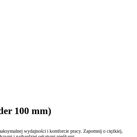
der 100 mm)
 maksymalnej wydajności i komforcie pracy. Zapomnij o ciężkiej,
szymi i najbardziej sękatymi pieńkami.