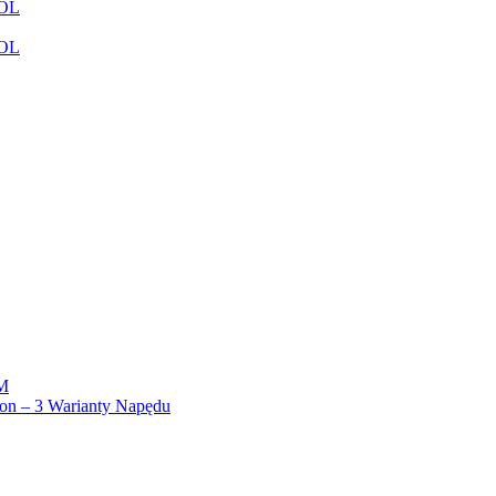
ROL
ROL
OM
n – 3 Warianty Napędu