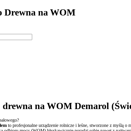
do Drewna na WOM
do drewna na WOM Demarol
(Świ
opałowego?
łem
to profesjonalne urządzenie rolnicze i leśne, stworzone z myślą o
łka odbioru mocy (WOM) błyskawicznie poradzi sobie nawet z najtward