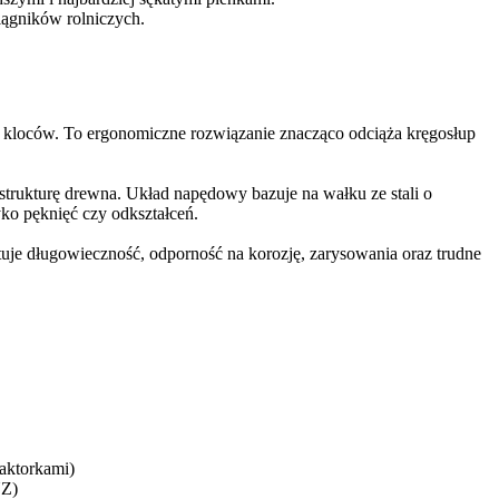
iągników rolniczych.
 kloców. To ergonomiczne rozwiązanie znacząco odciąża kręgosłup
strukturę drewna. Układ napędowy bazuje na wałku ze stali o
yko pęknięć czy odkształceń.
je długowieczność, odporność na korozję, zarysowania oraz trudne
raktorkami)
UZ)