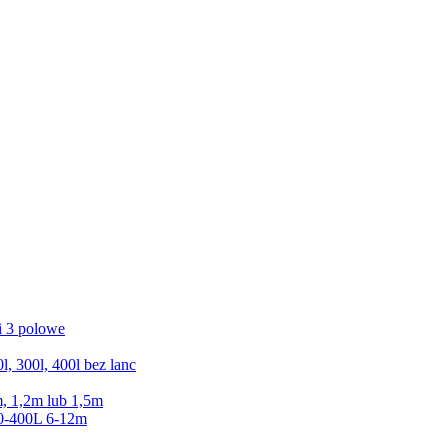
 3 polowe
300l, 400l bez lanc
 1,2m lub 1,5m
0-400L 6-12m