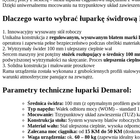
Dzięki uniwersalnemu mocowaniu na trzypunktowy układ zawieszenia
Dlaczego warto wybrać łuparkę świdrową
1. Innowacyjny wysuwany stół roboczy
Unikalna konstrukcja z
regulowanym, wysuwanym blatem marki 
operatora i zapewnia pełne bezpieczeństwo podczas obróbki materiał
2. Wytrzymały świder 100 mm i ulepszany cieplnie wał
Sercem maszyny jest potężny
stożek rozłupujący o średnicy 100 
podwyższonej wytrzymałości na skręcanie. Proces
ulepszenia ciepln
3. Solidna konstrukcja i malowanie proszkowe
Rama urządzenia została wykonana z grubościennych profili stalowy
warunki atmosferyczne panujące na zewnątrz.
Parametry techniczne łuparki Demarol:
Średnica świdra:
100 mm (z optymalnym profilem gwin
Typ napędu:
Wałek odbioru mocy (WOM) – standard 1 
Mocowanie:
Trzypunktowy układ zawieszenia (TUZ) kat.
Konstrukcja stołu:
System wysuwny blatów roboczych
Materiał wału:
Stal ulepszona cieplnie, wysoka odporno
Zalecana moc ciągnika:
od
15 KM do 50 KM
(doskona
Waga urządzenia:
ok.
60 – 80 kg
(zapewnia idealny ko