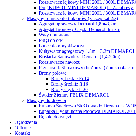
Rozsiewacz lejkowy MINI 200L / 300L DEMA
Pług KUBOT MINI DEMAROL (1 i 2-skibowy)
Rozsiewacz lejkowy MINI 200L / 300L DEMA
Maszyny rolnicze do traktorów (zaczep kat.2/3)
Agregat uprawowy Demarol 1,8m-3,2m
Agregat Bronowy Ciężki Demarol 3m-7m
Wały uprawowe
Pługi do orki
Lance do opryskiwacza
Kultywator agregatowy 1,8m – 3,2m DEMAROL
Kosiarka Sadownicza Demarol (1,4-2,0m)
Rozsiewacze nawozu
Przenośnik Ślimakowy do Zboża (Żmijka) 4-12m
Brony polowe
Brony Lekkie Fi 14
Brony średnie fi 16
Brony ciężkie fi 20
Świder Ziemny FELIX DEMAROL
Maszyny do drewna
Łuparka Świdrowa Stożkowa do Drewna na W
Łuparka Hydrauliczna Pionowa DEMAROL 20 To
Rębaki do gałęzi
Ogrodzenia
O firmie
Kontakt