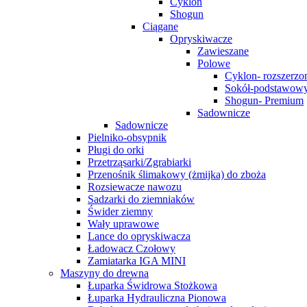
Cyklon
Shogun
Ciągane
Opryskiwacze
Zawieszane
Polowe
Cyklon- rozszerzo
Sokół-podstawow
Shogun- Premium
Sadownicze
Sadownicze
Pielniko-obsypnik
Pługi do orki
Przetrząsarki/Zgrabiarki
Przenośnik ślimakowy (żmijka) do zboża
Rozsiewacze nawozu
Sadzarki do ziemniaków
Świder ziemny
Wały uprawowe
Lance do opryskiwacza
Ładowacz Czołowy
Zamiatarka IGA MINI
Maszyny do drewna
Łuparka Świdrowa Stożkowa
Łuparka Hydrauliczna Pionowa