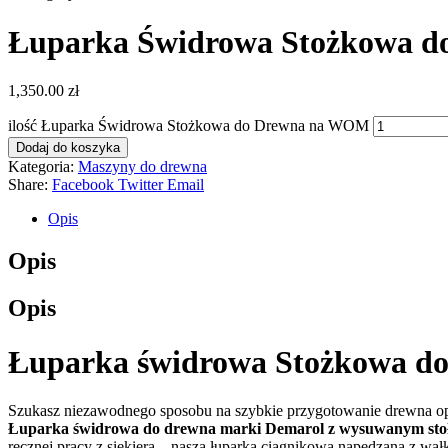
Łuparka Świdrowa Stożkowa 
1,350.00
zł
ilość Łuparka Świdrowa Stożkowa do Drewna na WOM
Dodaj do koszyka
Kategoria:
Maszyny do drewna
Share:
Facebook
Twitter
Email
Opis
Opis
Opis
Łuparka świdrowa Stożkowa 
Szukasz niezawodnego sposobu na szybkie przygotowanie drewna 
Łuparka świdrowa do drewna marki Demarol z wysuwanym sto
ręcznej pracy z siekierą – nasza łuparka ciągnikowa napędzana z wa