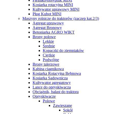
Pielniko-obsypnik MINI
Kosiarka rotacyjna MINI
Kultywator uprawowy MINI
Pług Kubot MINI
Maszyny rolnicze do traktorów (zaczep kat.2/3)
Agregat uprawowy
Agregat Bronowy
Betoniarka AGRO WIKT
Brony polowe
Lekkie
Średnie
Kopaczki do ziemniaków
Ciężkie
Podwójne
Brony talerzowe
Kabina ciągnikowa
Kosiarka Rotacyjna Bębnowa
Kosiarka Sadownicza
Kultywator agregatowy
Lance do opryskiwacza
Obciążnik, balast do traktora
Opryskiwacze
Polowe
Zawieszane
Sokół