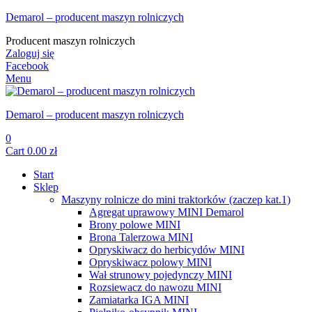
Demarol – producent maszyn rolniczych
Producent maszyn rolniczych
Zaloguj się
Facebook
Menu
Demarol – producent maszyn rolniczych
0
Cart
0.00
zł
Start
Sklep
Maszyny rolnicze do mini traktorków (zaczep kat.1)
Agregat uprawowy MINI Demarol
Brony polowe MINI
Brona Talerzowa MINI
Opryskiwacz do herbicydów MINI
Opryskiwacz polowy MINI
Wał strunowy pojedynczy MINI
Rozsiewacz do nawozu MINI
Zamiatarka IGA MINI