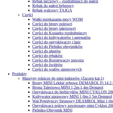
Rębak tarczowy – rozdrabniacz do gałęzi
Rębak do gałęzi bębnowy
Rębak walcowy TAJGA
Części
Wałki przekazania mocy WOM
Części do brony polowej
Części do brony talerzowej
Części do Kosiarko rozdrabniaczy
Części do kultywatorów i agregatów
Części do opryskiwaczy i lanc
Części do Pielniko obsypników
Części do pługów
Części do rębaków
Części do Rozsiewaczy nawozu
Części do świdrów
Części do wałów uprawowych
Produkty
Maszyny rolnicze do mini traktorów (Zaczep kat.1)
Brony MINI Lekkie zębowe DEMAROL Fi 14 2 i
Brona Talerzowa MINI 1,2m-1,4m Demarol
Opryskiwacz do herbicydów MINI CYKLON 200l, 
Kultywator uprawowy MINI 1,0m-1,5m Demarol
Wał Pojedynczy Strunowy DEAMROL Mini 1,0m,
Opryskiwacz polowy zawieszany mini Cyklon 20
Pielniko-Obsypnik MINI