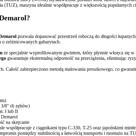
 (TUZ), maszyna idealnie współpracuje z większością popularnych c
 Demarol?
Demarol
pozwala dopasować przestrzeń roboczą do długości łupanych
u o zróżnicowanych gabarytach.
mm
ze specjalnie wyprofilowanym gwintem, który płynnie wkręca się w 
ego
gwarantuje ekstremalną odporność na przeciążenia, eliminując ryz
ch. Całość zabezpieczono metodą malowania proszkowego, co gwarantu
tu)
3/8″ (6 zębów)
 I lub II
 Demarol
ść na skręcanie
le współpracuje z ciągnikami typu C-330, T-25 oraz japońskimi minit
mpromis pomiędzy stabilnością a łatwością transportu i montażu na T