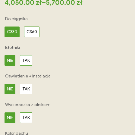
4,050.00
zł
–
5,700.00
zł
Do ciągnika:
C330
C360
Błotniki
NIE
TAK
Oświetlenie + instalacja
NIE
TAK
Wycieraczka z silnikiem
NIE
TAK
Kolor dachu