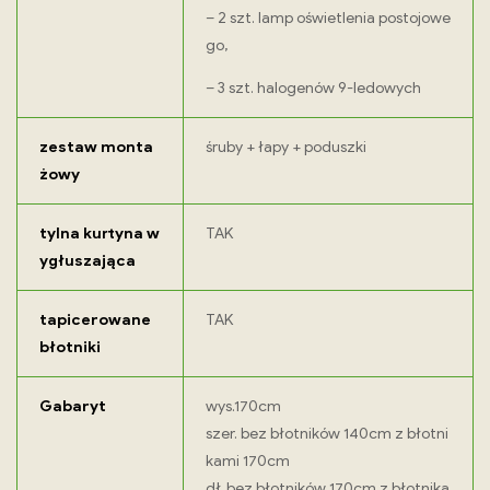
– 2 szt. lamp oświetlenia postojowe
go,
– 3 szt. halogenów 9-ledowych
zestaw monta
śruby + łapy + poduszki
żowy
tylna kurtyna w
TAK
ygłuszająca
tapicerowane
TAK
błotniki
Gabaryt
wys.170cm
szer. bez błotników 140cm z błotni
kami 170cm
dł. bez błotników 170cm z błotnika