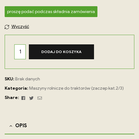
proszę podać podczas składnia zamówienia
Wyczyść
DODAJ DO KOSZYKA
SKU:
Brak danych
Kategoria:
Maszyny rolnicze do traktorów (zaczep kat.2/3)
Facebook
Twitter
Email
Share:
OPIS