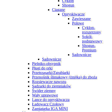
Cyklon
Shogun
Ciągane
Opryskiwacze
Zawieszane
Polowe
Cyklon-
rozszerzony
Sokół-
podstawowy
Shogun-
Premium
Sadownicze
Sadownicze
Pielniko-obsypnik
Pługi do orki
Przetrząsarki/Zgrabiarki
Przenośnik ślimakowy (żmijka) do zboża
Rozsiewacze nawozu
Sadzarki do ziemniaków
Świder ziemny
Wały uprawowe
Lance do opryskiwacza
Ładowacz Czołowy
Zamiatarka IGA MINI