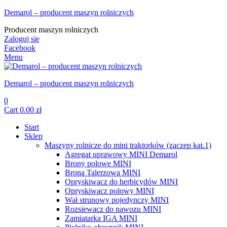
Demarol – producent maszyn rolniczych
Producent maszyn rolniczych
Zaloguj się
Facebook
Menu
Demarol – producent maszyn rolniczych
0
Cart
0.00
zł
Start
Sklep
Maszyny rolnicze do mini traktorków (zaczep kat.1)
Agregat uprawowy MINI Demarol
Brony polowe MINI
Brona Talerzowa MINI
Opryskiwacz do herbicydów MINI
Opryskiwacz polowy MINI
Wał strunowy pojedynczy MINI
Rozsiewacz do nawozu MINI
Zamiatarka IGA MINI