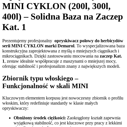
MINI CYKLON (200l, 300l,
400l) – Solidna Baza na Zaczep
Kat. 1
Prezentujemy profesjonalny
opryskiwacz polowy do herbicydów
serii MINI CYKLON marki Demarol
. To wyspecjalizowana baza
konstrukcyjna zaprojektowana z myślą o mniejszych ciągnikach i
mikrociągnikach. Dzięki zastosowaniu mocowania na
zaczep Kat.
1
, zestaw idealnie współpracuje z maszynami o mniejszej mocy,
oferując stabilność i profesjonalizm znany z największych modeli.
Zbiornik typu włoskiego
–
Funkcjonalność w skali MINI
Kluczowym elementem korpusu jest nowoczesny zbiornik o profilu
włoskim, który redefiniuje standardy w klasie małych
opryskiwaczy:
Obniżony środek ciężkości:
Zaokrąglony kształt zapewnia
wyjątkową stabilność, co jest kluczowe przy pracy z lekkimi