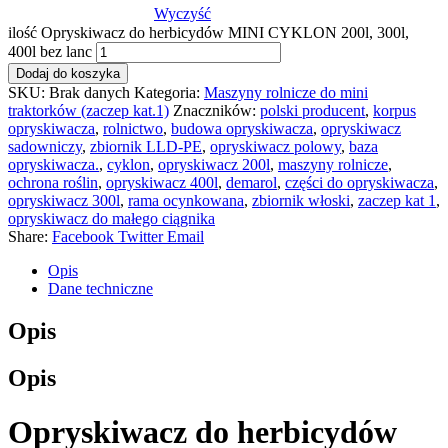
Wyczyść
ilość Opryskiwacz do herbicydów MINI CYKLON 200l, 300l,
400l bez lanc
Dodaj do koszyka
SKU:
Brak danych
Kategoria:
Maszyny rolnicze do mini
traktorków (zaczep kat.1)
Znaczników:
polski producent
,
korpus
opryskiwacza
,
rolnictwo
,
budowa opryskiwacza
,
opryskiwacz
sadowniczy
,
zbiornik LLD-PE
,
opryskiwacz polowy
,
baza
opryskiwacza.
,
cyklon
,
opryskiwacz 200l
,
maszyny rolnicze
,
ochrona roślin
,
opryskiwacz 400l
,
demarol
,
części do opryskiwacza
,
opryskiwacz 300l
,
rama ocynkowana
,
zbiornik włoski
,
zaczep kat 1
,
opryskiwacz do małego ciągnika
Share:
Facebook
Twitter
Email
Opis
Dane techniczne
Opis
Opis
Opryskiwacz do herbicydów