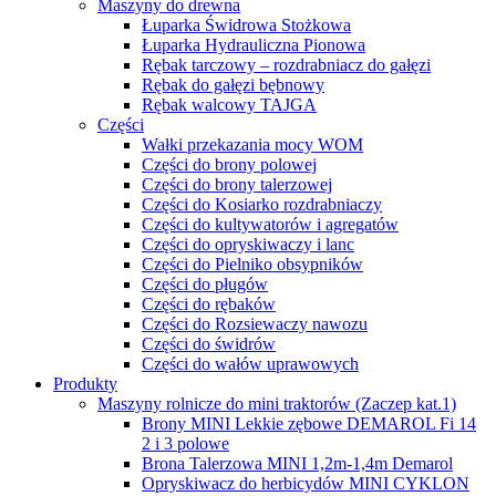
Maszyny do drewna
Łuparka Świdrowa Stożkowa
Łuparka Hydrauliczna Pionowa
Rębak tarczowy – rozdrabniacz do gałęzi
Rębak do gałęzi bębnowy
Rębak walcowy TAJGA
Części
Wałki przekazania mocy WOM
Części do brony polowej
Części do brony talerzowej
Części do Kosiarko rozdrabniaczy
Części do kultywatorów i agregatów
Części do opryskiwaczy i lanc
Części do Pielniko obsypników
Części do pługów
Części do rębaków
Części do Rozsiewaczy nawozu
Części do świdrów
Części do wałów uprawowych
Produkty
Maszyny rolnicze do mini traktorów (Zaczep kat.1)
Brony MINI Lekkie zębowe DEMAROL Fi 14
2 i 3 polowe
Brona Talerzowa MINI 1,2m-1,4m Demarol
Opryskiwacz do herbicydów MINI CYKLON