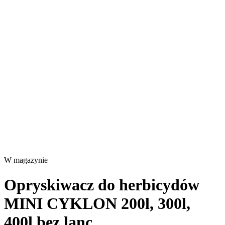
W magazynie
Opryskiwacz do herbicydów
MINI CYKLON 200l, 300l,
400l bez lanc