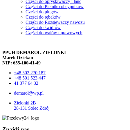
Części do opryskiwaczy i lanc
Części do Pielniko obsypników
Części do pługów
Części do rębaków
Części do Rozsiewaczy nawozu
Części do świdrów
Części do wałów uprawowych
PPUH DEMAROL-ZIELONKI
Marek Dziekan
NIP: 655-100-41-49
+48 502 270 187
+48 501 523 447
41 377 64 32
demarol@wp.pl
Zielonki 2B
28-131 Solec Zdrój
Znajdź nas