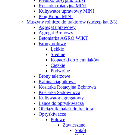
Pielniko-obsypnik MINI
Kosiarka rotacyjna MINI
Kultywator uprawowy MINI
Pług Kubot MINI
Maszyny rolnicze do traktorów (zaczep kat.2/3)
Agregat uprawowy
Agregat Bronowy
Betoniarka AGRO WIKT
Brony polowe
Lekkie
Średnie
Kopaczki do ziemniaków
Ciężkie
Podwójne
Brony talerzowe
Kabina ciągnikowa
Kosiarka Rotacyjna Bębnowa
Kosiarka Sadownicza
Kultywator agregatowy
Lance do opryskiwacza
Obciążnik, balast do traktora
Opryskiwacze
Polowe
Zawieszane
Sokół