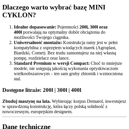
Dlaczego warto wybrać bazę MINI
CYKLON?
Idealne dopasowanie:
Pojemności
200l, 300l oraz
400l
pozwalają na optymalny dobór obciążenia do
możliwości Twojego ciągnika.
Uniwersalność montażu:
Konstrukcja ramy jest w pełni
kompatybilna z osprzętem wiodących marek (Agroplast,
Biardzki, Comet). Bez trudu zamontujesz na niej własną
pompę, rozdzielacz oraz lance.
Standard Premium w wersji Compact:
Choć to mniejsze
modele, nie ustępują jakością wykonania opryskiwaczom
wielkoobszarowym – ten sam gruby zbiornik i wzmocniona
stal.
Dostępne litraże:
200l | 300l | 400l
Zbuduj maszynę na lata.
Wybierając korpus Demarol, inwestujesz
w sprawdzoną konstrukcję, która łączy polską solidność z
nowoczesnym, europejskim designem.
Dane techniczne