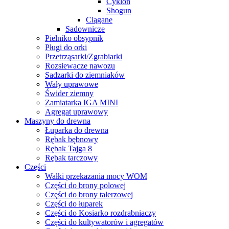
Cyklon
Shogun
Ciągane
Sadownicze
Pielniko obsypnik
Pługi do orki
Przetrząsarki/Zgrabiarki
Rozsiewacze nawozu
Sadzarki do ziemniaków
Wały uprawowe
Świder ziemny
Zamiatarka IGA MINI
Agregat uprawowy
Maszyny do drewna
Łuparka do drewna
Rębak bębnowy
Rębak Tajga 8
Rębak tarczowy
Części
Wałki przekazania mocy WOM
Części do brony polowej
Części do brony talerzowej
Części do łuparek
Części do Kosiarko rozdrabniaczy
Części do kultywatorów i agregatów