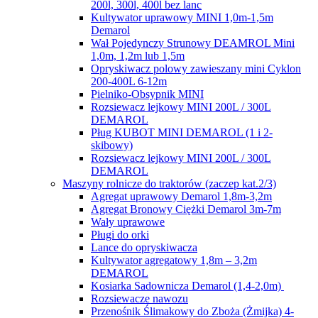
200l, 300l, 400l bez lanc
Kultywator uprawowy MINI 1,0m-1,5m
Demarol
Wał Pojedynczy Strunowy DEAMROL Mini
1,0m, 1,2m lub 1,5m
Opryskiwacz polowy zawieszany mini Cyklon
200-400L 6-12m
Pielniko-Obsypnik MINI
Rozsiewacz lejkowy MINI 200L / 300L
DEMAROL
Pług KUBOT MINI DEMAROL (1 i 2-
skibowy)
Rozsiewacz lejkowy MINI 200L / 300L
DEMAROL
Maszyny rolnicze do traktorów (zaczep kat.2/3)
Agregat uprawowy Demarol 1,8m-3,2m
Agregat Bronowy Ciężki Demarol 3m-7m
Wały uprawowe
Pługi do orki
Lance do opryskiwacza
Kultywator agregatowy 1,8m – 3,2m
DEMAROL
Kosiarka Sadownicza Demarol (1,4-2,0m)
Rozsiewacze nawozu
Przenośnik Ślimakowy do Zboża (Żmijka) 4-