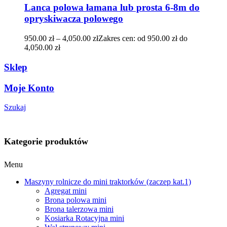
Lanca polowa łamana lub prosta 6-8m do
opryskiwacza polowego
950.00
zł
–
4,050.00
zł
Zakres cen: od 950.00 zł do
4,050.00 zł
Sklep
Moje Konto
Szukaj
Kategorie produktów
Menu
Maszyny rolnicze do mini traktorków (zaczep kat.1)
Agregat mini
Brona polowa mini
Brona talerzowa mini
Kosiarka Rotacyjna mini