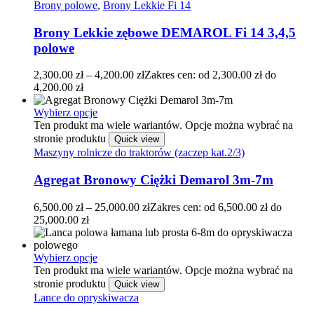
Brony polowe
,
Brony Lekkie Fi 14
Brony Lekkie zębowe DEMAROL Fi 14 3,4,5
polowe
2,300.00
zł
–
4,200.00
zł
Zakres cen: od 2,300.00 zł do
4,200.00 zł
Wybierz opcje
Ten produkt ma wiele wariantów. Opcje można wybrać na
stronie produktu
Quick view
Maszyny rolnicze do traktorów (zaczep kat.2/3)
Agregat Bronowy Ciężki Demarol 3m-7m
6,500.00
zł
–
25,000.00
zł
Zakres cen: od 6,500.00 zł do
25,000.00 zł
Wybierz opcje
Ten produkt ma wiele wariantów. Opcje można wybrać na
stronie produktu
Quick view
Lance do opryskiwacza