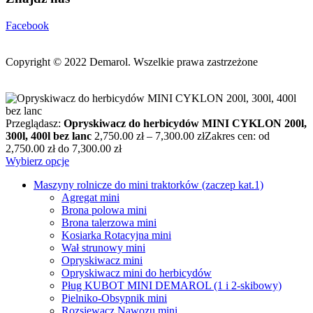
Facebook
Copyright © 2022
Demarol. Wszelkie prawa zastrzeżone
Przeglądasz:
Opryskiwacz do herbicydów MINI CYKLON 200l,
300l, 400l bez lanc
2,750.00
zł
–
7,300.00
zł
Zakres cen: od
2,750.00 zł do 7,300.00 zł
Wybierz opcje
Maszyny rolnicze do mini traktorków (zaczep kat.1)
Agregat mini
Brona polowa mini
Brona talerzowa mini
Kosiarka Rotacyjna mini
Wał strunowy mini
Opryskiwacz mini
Opryskiwacz mini do herbicydów
Pług KUBOT MINI DEMAROL (1 i 2-skibowy)
Pielniko-Obsypnik mini
Rozsiewacz Nawozu mini