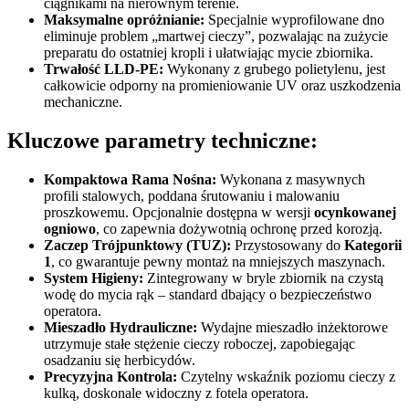
ciągnikami na nierównym terenie.
Maksymalne opróżnianie:
Specjalnie wyprofilowane dno
eliminuje problem „martwej cieczy”, pozwalając na zużycie
preparatu do ostatniej kropli i ułatwiając mycie zbiornika.
Trwałość LLD-PE:
Wykonany z grubego polietylenu, jest
całkowicie odporny na promieniowanie UV oraz uszkodzenia
mechaniczne.
Kluczowe parametry techniczne:
Kompaktowa Rama Nośna:
Wykonana z masywnych
profili stalowych, poddana śrutowaniu i malowaniu
proszkowemu. Opcjonalnie dostępna w wersji
ocynkowanej
ogniowo
, co zapewnia dożywotnią ochronę przed korozją.
Zaczep Trójpunktowy (TUZ):
Przystosowany do
Kategorii
1
, co gwarantuje pewny montaż na mniejszych maszynach.
System Higieny:
Zintegrowany w bryle zbiornik na czystą
wodę do mycia rąk – standard dbający o bezpieczeństwo
operatora.
Mieszadło Hydrauliczne:
Wydajne mieszadło inżektorowe
utrzymuje stałe stężenie cieczy roboczej, zapobiegając
osadzaniu się herbicydów.
Precyzyjna Kontrola:
Czytelny wskaźnik poziomu cieczy z
kulką, doskonale widoczny z fotela operatora.