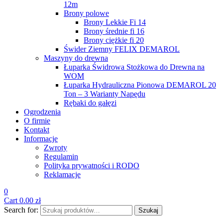
12m
Brony polowe
Brony Lekkie Fi 14
Brony średnie fi 16
Brony ciężkie fi 20
Świder Ziemny FELIX DEMAROL
Maszyny do drewna
Łuparka Świdrowa Stożkowa do Drewna na
WOM
Łuparka Hydrauliczna Pionowa DEMAROL 20
Ton – 3 Warianty Napędu
Rębaki do gałęzi
Ogrodzenia
O firmie
Kontakt
Informacje
Zwroty
Regulamin
Polityka prywatności i RODO
Reklamacje
0
Cart
0.00
zł
Search for:
Szukaj