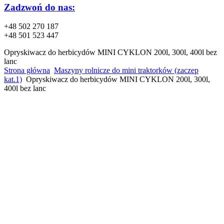
Zadzwoń do nas:
+48 502 270 187
+48 501 523 447
Opryskiwacz do herbicydów MINI CYKLON 200l, 300l, 400l bez
lanc
Strona główna
Maszyny rolnicze do mini traktorków (zaczep
kat.1)
Opryskiwacz do herbicydów MINI CYKLON 200l, 300l,
400l bez lanc