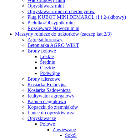
Wał strunowy mini
Opryskiwacz mini
Opryskiwacz mini do herbicydów
Pług KUBOT MINI DEMAROL (1 i 2-skibowy)
Pielniko-Obsypnik mini
Rozsiewacz Nawozu mini
Maszyny rolnicze do traktorków (zaczep kat.2/3)
Agregat bronowy
Betoniarka AGRO WIKT
Brony polowe
Lekkie
Średnie
Ciężkie
Podwójne
Brony talerzowe
Kosiarka Rotacyjna
Kosiarka Sadownicza
Kultywator agregatowy
Kabina ciągnikowa
Kopaczki do ziemniaków
Lance do opryskiwacza
Opryskiwacze
Polowe
Zawieszane
Sokół