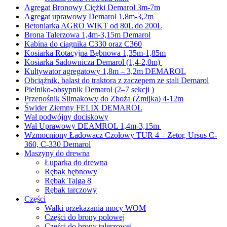
Agregat Bronowy Ciężki Demarol 3m-7m
Agregat uprawowy Demarol 1,8m-3,2m
Betoniarka AGRO WIKT od 80L do 200L
Brona Talerzowa 1,4m-3,15m Demarol
Kabina do ciągnika C330 oraz C360
Kosiarka Rotacyjna Bębnowa 1,35m-1,85m
Kosiarka Sadownicza Demarol (1,4-2,0m)
Kultywator agregatowy 1,8m – 3,2m DEMAROL
Obciążnik, balast do traktora z zaczepem ze stali Demarol
Pielniko-obsypnik Demarol (2–7 sekcji )
Przenośnik Ślimakowy do Zboża (Żmijka) 4-12m
Świder Ziemny FELIX DEMAROL
Wał podwójny dociskowy
Wał Uprawowy DEAMROL 1,4m-3,15m
Wzmocniony Ładowacz Czołowy TUR 4 – Zetor, Ursus C-
360, C-330 Demarol
Maszyny do drewna
Łuparka do drewna
Rębak bębnowy
Rębak Tajga 8
Rębak tarczowy
Części
Wałki przekazania mocy WOM
Części do brony polowej
Części do brony talerzowej