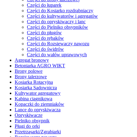
Części do łuparek
Części do Kosiarko rozdrabniaczy
Części do kultywatorów i agregatów
Części do opryskiwaczy i lanc
Części do Pielniko obsypników
Części do pługów
Części do rębaków
Części do Rozsiewaczy nawozu
Części do świdrów
Części do wałów uprawowych
Agregat bronowy
Betoniarka AGRO WIKT
Brony polowe
Brony talerzowe
Kosiarka Rotacyjna
Kosiarka Sadownicza
Kultywator agregatowy
Kabina ciągnikowa
Kopaczki do ziemniaków
Lance do opryskiwacza
Opryskiwacze
Pielniko obsypnik
Pługi do orki
Przetrząsarki/Zgrabiarki