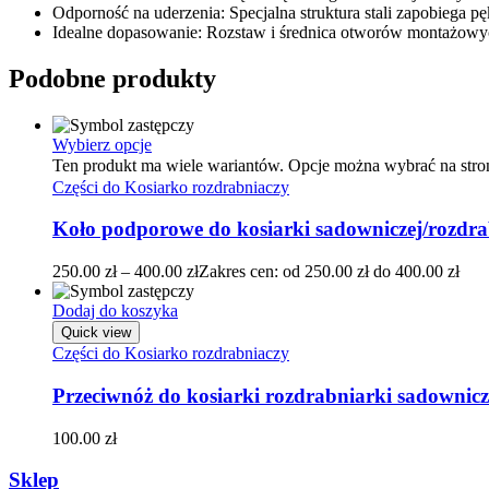
Odporność na uderzenia: Specjalna struktura stali zapobiega p
Idealne dopasowanie: Rozstaw i średnica otworów montażowych
Podobne produkty
Wybierz opcje
Ten produkt ma wiele wariantów. Opcje można wybrać na stro
Części do Kosiarko rozdrabniaczy
Koło podporowe do kosiarki sadowniczej/rozdr
250.00
zł
–
400.00
zł
Zakres cen: od 250.00 zł do 400.00 zł
Dodaj do koszyka
Quick view
Części do Kosiarko rozdrabniaczy
Przeciwnóż do kosiarki rozdrabniarki sadownic
100.00
zł
Sklep