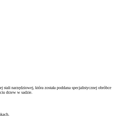
tali narzędziowej, która została poddana specjalistycznej obróbce
ęciu drzew w sadzie.
nkach.