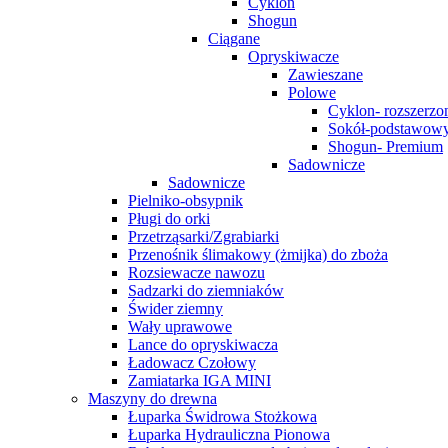
Cyklon
Shogun
Ciągane
Opryskiwacze
Zawieszane
Polowe
Cyklon- rozszerzo
Sokół-podstawow
Shogun- Premium
Sadownicze
Sadownicze
Pielniko-obsypnik
Pługi do orki
Przetrząsarki/Zgrabiarki
Przenośnik ślimakowy (żmijka) do zboża
Rozsiewacze nawozu
Sadzarki do ziemniaków
Świder ziemny
Wały uprawowe
Lance do opryskiwacza
Ładowacz Czołowy
Zamiatarka IGA MINI
Maszyny do drewna
Łuparka Świdrowa Stożkowa
Łuparka Hydrauliczna Pionowa