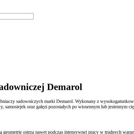
sadowniczej Demarol
rabniaczy sadowniczych marki Demarol. Wykonany z wysokogatunkowej s
awy, samosiejek oraz gałęzi pozostałych po wiosennym lub jesiennym ci
ą geometrię ostrza nawet podczas intensywnej pracy w trudnych waru