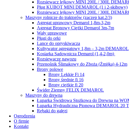
Rozsiewacz lejkowy MINI 200L / 300L DEMA
Pług KUBOT MINI DEMAROL (1 i 2-skibowy)
Rozsiewacz lejkowy MINI 200L / 300L DEMA
Maszyny rolnicze do traktorów (zaczep kat.2/3)
Agregat uprawowy Demarol 1,8m-3,2m
Agregat Bronowy Ciężki Demarol 3m-7m
Wały uprawowe
Pługi do orki
Lance do opryskiwacza
Kultywator agregatowy 1,8m – 3,2m DEMAROL
Kosiarka Sadownicza Demarol (1,4-2,0m)
Rozsiewacze nawozu
Przenośnik Ślimakowy do Zboża (Żmijka) 4-12m
Brony polowe
Brony Lekkie Fi 14
Brony średnie fi 16
Brony ciężkie fi 20
Świder Ziemny FELIX DEMAROL
Maszyny do drewna
Łuparka Świdrowa Stożkowa do Drewna na W
Łuparka Hydrauliczna Pionowa DEMAROL 20 To
Rębaki do gałęzi
Ogrodzenia
O firmie
Kontakt