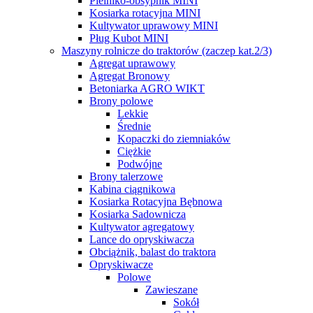
Pielniko-obsypnik MINI
Kosiarka rotacyjna MINI
Kultywator uprawowy MINI
Pług Kubot MINI
Maszyny rolnicze do traktorów (zaczep kat.2/3)
Agregat uprawowy
Agregat Bronowy
Betoniarka AGRO WIKT
Brony polowe
Lekkie
Średnie
Kopaczki do ziemniaków
Ciężkie
Podwójne
Brony talerzowe
Kabina ciągnikowa
Kosiarka Rotacyjna Bębnowa
Kosiarka Sadownicza
Kultywator agregatowy
Lance do opryskiwacza
Obciążnik, balast do traktora
Opryskiwacze
Polowe
Zawieszane
Sokół