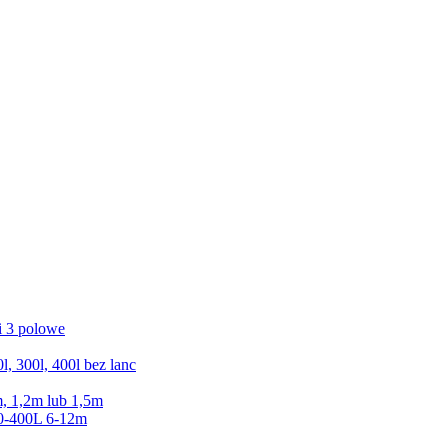
 3 polowe
300l, 400l bez lanc
 1,2m lub 1,5m
0-400L 6-12m