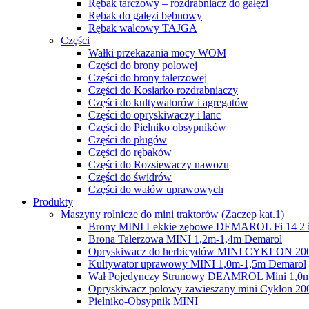
Rębak tarczowy – rozdrabniacz do gałęzi
Rębak do gałęzi bębnowy
Rębak walcowy TAJGA
Części
Wałki przekazania mocy WOM
Części do brony polowej
Części do brony talerzowej
Części do Kosiarko rozdrabniaczy
Części do kultywatorów i agregatów
Części do opryskiwaczy i lanc
Części do Pielniko obsypników
Części do pługów
Części do rębaków
Części do Rozsiewaczy nawozu
Części do świdrów
Części do wałów uprawowych
Produkty
Maszyny rolnicze do mini traktorów (Zaczep kat.1)
Brony MINI Lekkie zębowe DEMAROL Fi 14 2 i
Brona Talerzowa MINI 1,2m-1,4m Demarol
Opryskiwacz do herbicydów MINI CYKLON 200l, 
Kultywator uprawowy MINI 1,0m-1,5m Demarol
Wał Pojedynczy Strunowy DEAMROL Mini 1,0m,
Opryskiwacz polowy zawieszany mini Cyklon 20
Pielniko-Obsypnik MINI