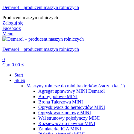
Demarol – producent maszyn rolniczych
Producent maszyn rolniczych
Zaloguj się
Facebook
Menu
Demarol – producent maszyn rolniczych
0
Cart
0.00
zł
Start
Sklep
Maszyny rolnicze do mini traktorków (zaczep kat.1)
Agregat uprawowy MINI Demarol
Brony polowe MINI
Brona Talerzowa MINI
Opryskiwacz do herbicydów MINI
Opryskiwacz polowy MINI
Wał strunowy pojedynczy MINI
Rozsiewacz do nawozu MINI
Zamiatarka IGA MINI