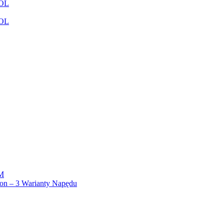
ROL
ROL
OM
n – 3 Warianty Napędu