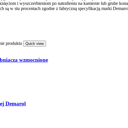
ęknięciom i wyszczerbieniom po natrafieniu na kamienie lub grube kona
 są w stu procentach zgodne z fabryczną specyfikacją marki Demarol
nie produktu
Quick view
abniacza wzmocnione
zej Demarol