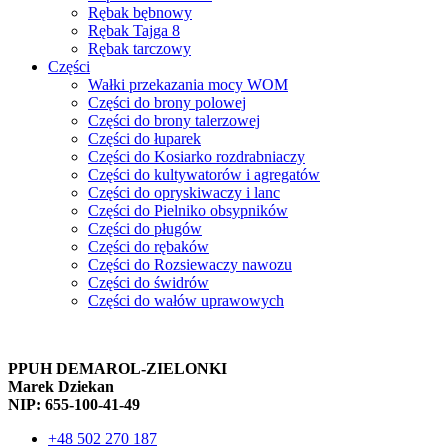
Rębak bębnowy
Rębak Tajga 8
Rębak tarczowy
Części
Wałki przekazania mocy WOM
Części do brony polowej
Części do brony talerzowej
Części do łuparek
Części do Kosiarko rozdrabniaczy
Części do kultywatorów i agregatów
Części do opryskiwaczy i lanc
Części do Pielniko obsypników
Części do pługów
Części do rębaków
Części do Rozsiewaczy nawozu
Części do świdrów
Części do wałów uprawowych
PPUH DEMAROL-ZIELONKI
Marek Dziekan
NIP: 655-100-41-49
+48 502 270 187