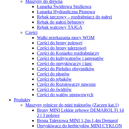
Maszyny do drewna
Łuparka Świdrowa Stożkowa
Łuparka Hydrauliczna Pionowa
Rębak tarczowy – rozdrabniacz do gałęzi
Rębak do gałęzi bębnowy
Rębak walcowy TAJGA
Części
Wałki przekazania mocy WOM
Części do brony polowej
Części do brony talerzowej
Części do Kosiarko rozdrabniaczy
Części do kultywatorów i agregatów
Części do opryskiwaczy i lanc
Części do Pielniko obsypników
Części do pługów
Części do rębaków
Części do Rozsiewaczy nawozu
Części do świdrów
Części do wałów uprawowych
Produkty
Maszyny rolnicze do mini traktorów (Zaczep kat.1)
Brony MINI Lekkie zębowe DEMAROL Fi 14
2 i 3 polowe
Brona Talerzowa MINI 1,2m-1,4m Demarol
Opryskiwacz do herbicydów MINI CYKLON