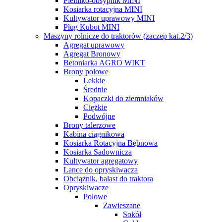
Pielniko-obsypnik MINI
Kosiarka rotacyjna MINI
Kultywator uprawowy MINI
Pług Kubot MINI
Maszyny rolnicze do traktorów (zaczep kat.2/3)
Agregat uprawowy
Agregat Bronowy
Betoniarka AGRO WIKT
Brony polowe
Lekkie
Średnie
Kopaczki do ziemniaków
Ciężkie
Podwójne
Brony talerzowe
Kabina ciągnikowa
Kosiarka Rotacyjna Bębnowa
Kosiarka Sadownicza
Kultywator agregatowy
Lance do opryskiwacza
Obciążnik, balast do traktora
Opryskiwacze
Polowe
Zawieszane
Sokół