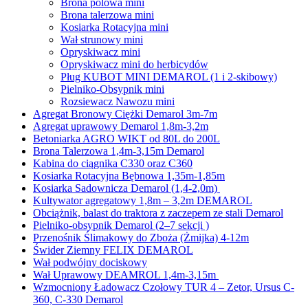
Brona polowa mini
Brona talerzowa mini
Kosiarka Rotacyjna mini
Wał strunowy mini
Opryskiwacz mini
Opryskiwacz mini do herbicydów
Pług KUBOT MINI DEMAROL (1 i 2-skibowy)
Pielniko-Obsypnik mini
Rozsiewacz Nawozu mini
Agregat Bronowy Ciężki Demarol 3m-7m
Agregat uprawowy Demarol 1,8m-3,2m
Betoniarka AGRO WIKT od 80L do 200L
Brona Talerzowa 1,4m-3,15m Demarol
Kabina do ciągnika C330 oraz C360
Kosiarka Rotacyjna Bębnowa 1,35m-1,85m
Kosiarka Sadownicza Demarol (1,4-2,0m)
Kultywator agregatowy 1,8m – 3,2m DEMAROL
Obciążnik, balast do traktora z zaczepem ze stali Demarol
Pielniko-obsypnik Demarol (2–7 sekcji )
Przenośnik Ślimakowy do Zboża (Żmijka) 4-12m
Świder Ziemny FELIX DEMAROL
Wał podwójny dociskowy
Wał Uprawowy DEAMROL 1,4m-3,15m
Wzmocniony Ładowacz Czołowy TUR 4 – Zetor, Ursus C-
360, C-330 Demarol