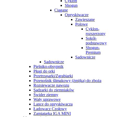
Cyklon
Shogun
Ciągane
Opryskiwacze
Zawieszane
Polowe
Cyklon-
rozszerzony
Sokół-
podstawowy
Shogun-
Premium
Sadownicze
Sadownicze
Pielniko-obsypnik
Pługi do orki
Przetrząsarki/Zgrabiarki
Przenośnik ślimakowy (żmijka) do zboża
Rozsiewacze nawozu
Sadzarki do ziemniaków
Świder ziemny
Wały uprawowe
Lance do opryskiwacza
Ładowacz Czołowy
Zamiatarka IGA MINI