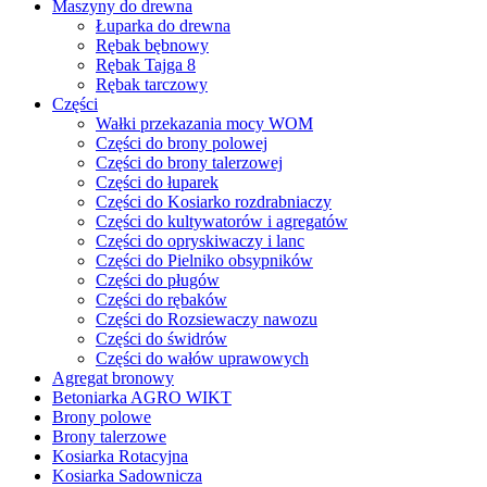
Maszyny do drewna
Łuparka do drewna
Rębak bębnowy
Rębak Tajga 8
Rębak tarczowy
Części
Wałki przekazania mocy WOM
Części do brony polowej
Części do brony talerzowej
Części do łuparek
Części do Kosiarko rozdrabniaczy
Części do kultywatorów i agregatów
Części do opryskiwaczy i lanc
Części do Pielniko obsypników
Części do pługów
Części do rębaków
Części do Rozsiewaczy nawozu
Części do świdrów
Części do wałów uprawowych
Agregat bronowy
Betoniarka AGRO WIKT
Brony polowe
Brony talerzowe
Kosiarka Rotacyjna
Kosiarka Sadownicza