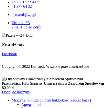
+48 501 523 447
41 377 64 32
demarol@wp.pl
Zielonki 2B
28-131 Solec Zdrój
Znajdź nas
Facebook
Copyright © 2022
Demarol. Wszelkie prawa zastrzeżone
Przeglądasz:
Filtr Ssawny Uniwersalny z Zaworem Spustowym
80.00
zł
Dodaj do koszyka
Maszyny rolnicze do mini traktorków (zaczep kat.1)
Agregat mini