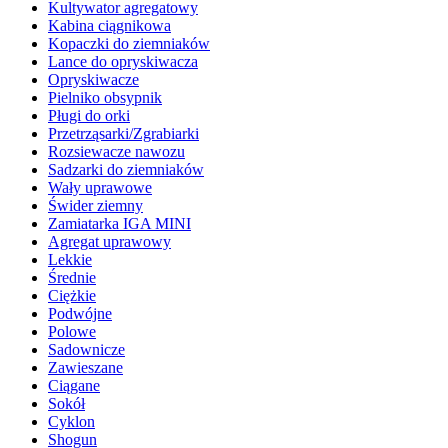
Kultywator agregatowy
Kabina ciągnikowa
Kopaczki do ziemniaków
Lance do opryskiwacza
Opryskiwacze
Pielniko obsypnik
Pługi do orki
Przetrząsarki/Zgrabiarki
Rozsiewacze nawozu
Sadzarki do ziemniaków
Wały uprawowe
Świder ziemny
Zamiatarka IGA MINI
Agregat uprawowy
Lekkie
Średnie
Ciężkie
Podwójne
Polowe
Sadownicze
Zawieszane
Ciągane
Sokół
Cyklon
Shogun