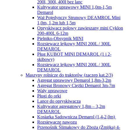
200l, 300l, 400l bez lanc
Kultywator uprawowy MINI 1,0m-1,5m
Demarol
Wał Pojedynczy Strunowy DEAMROL Mini
1,0m, 1,2m lub 1,5m
Opryskiwacz polowy zawieszany mini Cyklon
200-400L 6-12m
Pielniko-Obsypnik MINI
Rozsiewacz lejkowy MINI 200L / 300L
DEMAROL
Pług KUBOT MINI DEMAROL (1 i 2-
skibowy)
Rozsiewacz lejkowy MINI 200L / 300L
DEMAROL
Maszyny rolnicze do traktorów (zaczep kat.2/3)
Agregat uprawowy Demarol 1,8m-3,2m
Agregat Bronowy Ciężki Demarol 3m-7m
Wały uprawowe
Pługi do orki
Lance do opryskiwacza
Kultywator agregatowy 1,8m – 3,2m
DEMAROL
Kosiarka Sadownicza Demarol (1,4-2,0m)
Rozsiewacze nawozu
Przenośnik Ślimakowy do Zboża (Żmijka) 4-