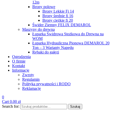
12m
Brony polowe
Brony Lekkie Fi 14
Brony średnie fi 16
Brony ciężkie fi 20
Świder Ziemny FELIX DEMAROL
Maszyny do drewna
Łuparka Świdrowa Stożkowa do Drewna na
WOM
Łuparka Hydrauliczna Pionowa DEMAROL 20
Ton – 3 Warianty Napędu
Rębaki do gałęzi
Ogrodzenia
O firmie
Kontakt
Informacje
Zwroty
Regulamin
Polityka prywatności i RODO
Reklamacje
0
Cart
0.00
zł
Search for:
Szukaj