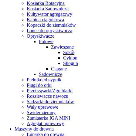
Kosiarka Rotacyjna
Kosiarka Sadownicza
Kultywator agregatowy
Kabina ciągnikowa
Kopaczki do ziemniaków
Lance do opryskiwacza
Opryskiwacze
Polowe
Zawieszane
Sokół
Cyklon
Shogun
Ciągane
Sadownicze
Pielniko obsypnik
Pługi do orki
Przetrząsarki/Zgrabiarki
Rozsiewacze nawozu
Sadzarki do ziemniaków
Wały uprawowe
Świder ziemny
Zamiatarka IGA MINI
Agregat uprawowy
Maszyny do drewna
Łuparka do drewna