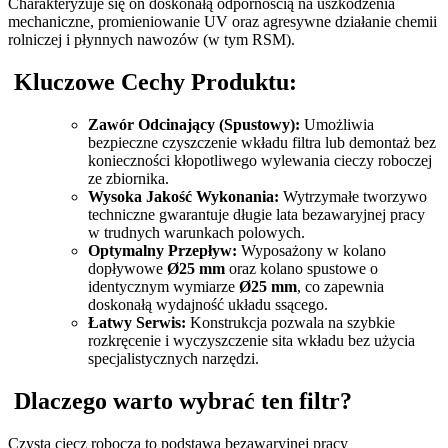
Charakteryzuje się on doskonałą odpornością na uszkodzenia
mechaniczne, promieniowanie UV oraz agresywne działanie chemii
rolniczej i płynnych nawozów (w tym RSM).
Kluczowe Cechy Produktu:
Zawór Odcinający (Spustowy):
Umożliwia
bezpieczne czyszczenie wkładu filtra lub demontaż bez
konieczności kłopotliwego wylewania cieczy roboczej
ze zbiornika.
Wysoka Jakość Wykonania:
Wytrzymałe tworzywo
techniczne gwarantuje długie lata bezawaryjnej pracy
w trudnych warunkach polowych.
Optymalny Przepływ:
Wyposażony w kolano
dopływowe
Ø25 mm
oraz kolano spustowe o
identycznym wymiarze
Ø25 mm
, co zapewnia
doskonałą wydajność układu ssącego.
Łatwy Serwis:
Konstrukcja pozwala na szybkie
rozkręcenie i wyczyszczenie sita wkładu bez użycia
specjalistycznych narzędzi.
Dlaczego warto wybrać ten filtr?
Czysta ciecz robocza to podstawa bezawaryjnej pracy