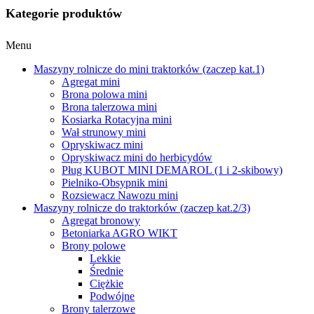
Kategorie produktów
Menu
Maszyny rolnicze do mini traktorków (zaczep kat.1)
Agregat mini
Brona polowa mini
Brona talerzowa mini
Kosiarka Rotacyjna mini
Wał strunowy mini
Opryskiwacz mini
Opryskiwacz mini do herbicydów
Pług KUBOT MINI DEMAROL (1 i 2-skibowy)
Pielniko-Obsypnik mini
Rozsiewacz Nawozu mini
Maszyny rolnicze do traktorków (zaczep kat.2/3)
Agregat bronowy
Betoniarka AGRO WIKT
Brony polowe
Lekkie
Średnie
Ciężkie
Podwójne
Brony talerzowe