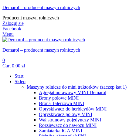
Demarol – producent maszyn rolniczych
Producent maszyn rolniczych
Zaloguj się
Facebook
Menu
Demarol – producent maszyn rolniczych
0
Cart
0.00
zł
Start
Sklep
Maszyny rolnicze do mini traktorków (zaczep kat.1)
Agregat uprawowy MINI Demarol
Brony polowe MINI
Brona Talerzowa MINI
Opryskiwacz do herbicydów MINI
Opryskiwacz polowy MINI
Wał strunowy pojedynczy MINI
Rozsiewacz do nawozu MINI
Zamiatarka IGA MINI