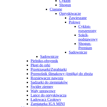
Cyklon
Shogun
Ciągane
Opryskiwacze
Zawieszane
Polowe
Cyklon-
rozszerzony
Sokół-
podstawowy
Shogun-
Premium
Sadownicze
Sadownicze
Pielniko-obsypnik
Pługi do orki
Przetrząsarki/Zgrabiarki
Przenośnik ślimakowy (żmijka) do zboża
Rozsiewacze nawozu
Sadzarki do ziemniaków
Świder ziemny
Wały uprawowe
Lance do opryskiwacza
Ładowacz Czołowy
Zamiatarka IGA MINI