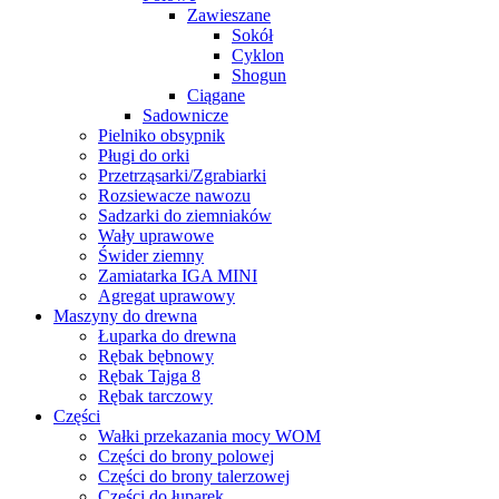
Zawieszane
Sokół
Cyklon
Shogun
Ciągane
Sadownicze
Pielniko obsypnik
Pługi do orki
Przetrząsarki/Zgrabiarki
Rozsiewacze nawozu
Sadzarki do ziemniaków
Wały uprawowe
Świder ziemny
Zamiatarka IGA MINI
Agregat uprawowy
Maszyny do drewna
Łuparka do drewna
Rębak bębnowy
Rębak Tajga 8
Rębak tarczowy
Części
Wałki przekazania mocy WOM
Części do brony polowej
Części do brony talerzowej
Części do łuparek