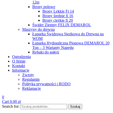
12m
Brony polowe
Brony Lekkie Fi 14
Brony średnie fi 16
Brony ciężkie fi 20
Świder Ziemny FELIX DEMAROL
Maszyny do drewna
Łuparka Świdrowa Stożkowa do Drewna na
WOM
Łuparka Hydrauliczna Pionowa DEMAROL 20
Ton – 3 Warianty Napędu
Rębaki do gałęzi
Ogrodzenia
O firmie
Kontakt
Informacje
Zwroty
Regulamin
Polityka prywatności i RODO
Reklamacje
0
Cart
0.00
zł
Search for:
Szukaj