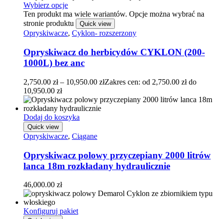
Wybierz opcje
Ten produkt ma wiele wariantów. Opcje można wybrać na
stronie produktu
Quick view
Opryskiwacze
,
Cyklon- rozszerzony
Opryskiwacz do herbicydów CYKLON (200-
1000L) bez anc
2,750.00
zł
–
10,950.00
zł
Zakres cen: od 2,750.00 zł do
10,950.00 zł
Dodaj do koszyka
Quick view
Opryskiwacze
,
Ciągane
Opryskiwacz polowy przyczepiany 2000 litrów
lanca 18m rozkładany hydraulicznie
46,000.00
zł
Konfiguruj pakiet