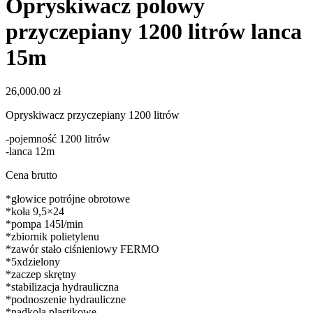
Opryskiwacz polowy
przyczepiany 1200 litrów lanca
15m
26,000.00
zł
Opryskiwacz przyczepiany 1200 litrów
-pojemność 1200 litrów
-lanca 12m
Cena brutto
*głowice potrójne obrotowe
*koła 9,5×24
*pompa 145l/min
*zbiornik polietylenu
*zawór stało ciśnieniowy FERMO
*5xdzielony
*zaczep skrętny
*stabilizacja hydrauliczna
*podnoszenie hydrauliczne
*nadkola plastikowe