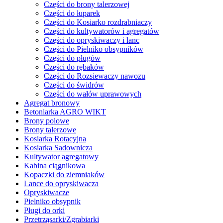
Części do brony talerzowej
Części do łuparek
Części do Kosiarko rozdrabniaczy
Części do kultywatorów i agregatów
Części do opryskiwaczy i lanc
Części do Pielniko obsypników
Części do pługów
Części do rębaków
Części do Rozsiewaczy nawozu
Części do świdrów
Części do wałów uprawowych
Agregat bronowy
Betoniarka AGRO WIKT
Brony polowe
Brony talerzowe
Kosiarka Rotacyjna
Kosiarka Sadownicza
Kultywator agregatowy
Kabina ciągnikowa
Kopaczki do ziemniaków
Lance do opryskiwacza
Opryskiwacze
Pielniko obsypnik
Pługi do orki
Przetrząsarki/Zgrabiarki