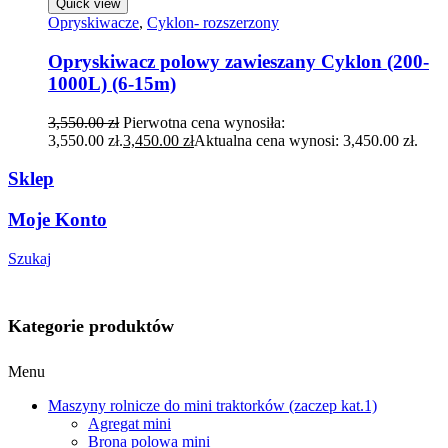
Quick view
Opryskiwacze
,
Cyklon- rozszerzony
Opryskiwacz polowy zawieszany Cyklon (200-
1000L) (6-15m)
3,550.00
zł
Pierwotna cena wynosiła:
3,550.00 zł.
3,450.00
zł
Aktualna cena wynosi: 3,450.00 zł.
Sklep
Moje Konto
Szukaj
Kategorie produktów
Menu
Maszyny rolnicze do mini traktorków (zaczep kat.1)
Agregat mini
Brona polowa mini