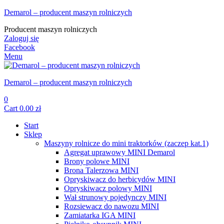
Demarol – producent maszyn rolniczych
Producent maszyn rolniczych
Zaloguj się
Facebook
Menu
Demarol – producent maszyn rolniczych
0
Cart
0.00
zł
Start
Sklep
Maszyny rolnicze do mini traktorków (zaczep kat.1)
Agregat uprawowy MINI Demarol
Brony polowe MINI
Brona Talerzowa MINI
Opryskiwacz do herbicydów MINI
Opryskiwacz polowy MINI
Wał strunowy pojedynczy MINI
Rozsiewacz do nawozu MINI
Zamiatarka IGA MINI