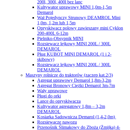
200l, 300l, 400l bez lanc
Kultywator uprawowy MINI 1,0m-1,5m
Demarol
Wał Pojedynczy Strunowy DEAMROL Mini
1,0m, 1,2m lub 1,5m
Opryskiwacz polowy zawieszany mini Cyklon
200-400L 6-12m
Pielniko-Obsypnik MINI
Rozsiewacz lejkowy MINI 200L / 300L
DEMAROL
Pług KUBOT MINI DEMAROL (1 i 2-
skibowy)
Rozsiewacz lejkowy MINI 200L / 300L
DEMAROL
Maszyny rolnicze do traktorów (zaczep kat.2/3)
Agregat uprawowy Demarol 1,8m-3,2m
Agregat Bronowy Ciężki Demarol 3m-7m
Wały uprawowe
Pługi do orki
Lance do opryskiwacza
Kultywator agregatowy 1,8m – 3,2m
DEMAROL
Kosiarka Sadownicza Demarol (1,4-2,0m)
Rozsiewacze nawozu
Przenośnik Ślimakowy do Zboża (Żmijka) 4-