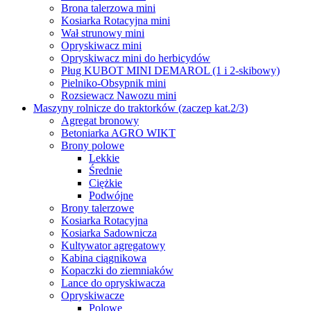
Brona talerzowa mini
Kosiarka Rotacyjna mini
Wał strunowy mini
Opryskiwacz mini
Opryskiwacz mini do herbicydów
Pług KUBOT MINI DEMAROL (1 i 2-skibowy)
Pielniko-Obsypnik mini
Rozsiewacz Nawozu mini
Maszyny rolnicze do traktorków (zaczep kat.2/3)
Agregat bronowy
Betoniarka AGRO WIKT
Brony polowe
Lekkie
Średnie
Ciężkie
Podwójne
Brony talerzowe
Kosiarka Rotacyjna
Kosiarka Sadownicza
Kultywator agregatowy
Kabina ciągnikowa
Kopaczki do ziemniaków
Lance do opryskiwacza
Opryskiwacze
Polowe