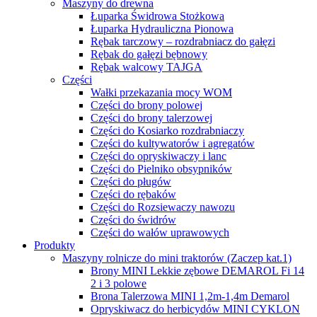
Maszyny do drewna
Łuparka Świdrowa Stożkowa
Łuparka Hydrauliczna Pionowa
Rębak tarczowy – rozdrabniacz do gałęzi
Rębak do gałęzi bębnowy
Rębak walcowy TAJGA
Części
Wałki przekazania mocy WOM
Części do brony polowej
Części do brony talerzowej
Części do Kosiarko rozdrabniaczy
Części do kultywatorów i agregatów
Części do opryskiwaczy i lanc
Części do Pielniko obsypników
Części do pługów
Części do rębaków
Części do Rozsiewaczy nawozu
Części do świdrów
Części do wałów uprawowych
Produkty
Maszyny rolnicze do mini traktorów (Zaczep kat.1)
Brony MINI Lekkie zębowe DEMAROL Fi 14
2 i 3 polowe
Brona Talerzowa MINI 1,2m-1,4m Demarol
Opryskiwacz do herbicydów MINI CYKLON