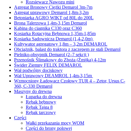
Rozsiewacz Nawozu mini
Agregat Bronowy Ciężki Demarol 3m-7m
Agregat uprawowy Demarol 1,8m-3,2m
Betoniarka AGRO WIKT od 80L do 200L
Brona Talerzowa 1,4m-3,15m Demarol
Kabina do ciągnika C330 oraz C360
Kosiarka Rotacyjna Bębnowa 1,35m-1,85m
Kosiarka Sadownicza Demarol (1,4-2,0m)
Kultywator agregatowy 1,8m – 3,2m DEMAROL
Obciążnik, balast do traktora z zaczepem ze stali Demarol
Pielniko-obsypnik Demarol (2–7 sekcji )
Przenośnik Ślimakowy do Zboża (Żmijka) 4-12m
Świder Ziemny FELIX DEMAROL
Wał podwójny dociskowy
Wał Uprawowy DEAMROL 1,4m-3,15m
Wzmocniony Ładowacz Czołowy TUR 4 – Zetor, Ursus C-
360, C-330 Demarol
Maszyny do drewna
Łuparka do drewna
Rębak bębnowy
Rębak Tajga 8
Rębak tarczowy
Części
Wałki przekazania mocy WOM
Części do brony polowej