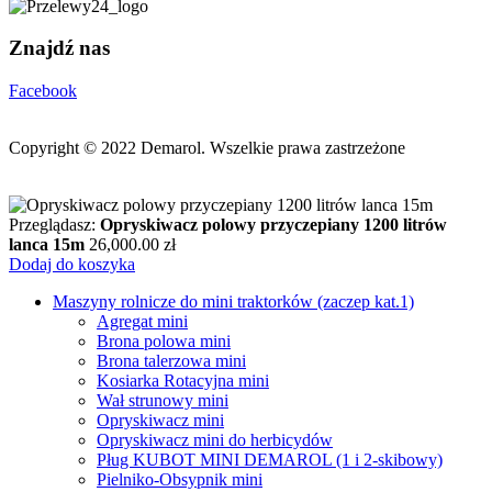
Znajdź nas
Facebook
Copyright © 2022
Demarol. Wszelkie prawa zastrzeżone
Przeglądasz:
Opryskiwacz polowy przyczepiany 1200 litrów
lanca 15m
26,000.00
zł
Dodaj do koszyka
Maszyny rolnicze do mini traktorków (zaczep kat.1)
Agregat mini
Brona polowa mini
Brona talerzowa mini
Kosiarka Rotacyjna mini
Wał strunowy mini
Opryskiwacz mini
Opryskiwacz mini do herbicydów
Pług KUBOT MINI DEMAROL (1 i 2-skibowy)
Pielniko-Obsypnik mini