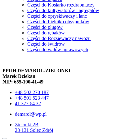
Części do Kosiarko rozdrabniaczy
Części do kultywatorów i agregatów
Części do opryskiwaczy i lanc
Części do Pielniko obsypników
Części do pługów
Części do rębaków
Części do Rozsiewaczy nawozu
Części do świdrów
Części do wałów uprawowych
PPUH DEMAROL-ZIELONKI
Marek Dziekan
NIP: 655-100-41-49
+48 502 270 187
+48 501 523 447
41 377 64 32
demarol@wp.pl
Zielonki 2B
28-131 Solec Zdrój