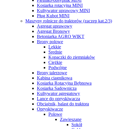
Pielniko-obsypnik MINI
Kosiarka rotacyjna MINI
Kultywator uprawowy MINI
Pług Kubot MINI
Maszyny rolnicze do traktorów (zaczep kat.2/3)
Agregat uprawowy
Agregat Bronowy
Betoniarka AGRO WIKT
Brony polowe
Lekkie
Średnie
Kopaczki do ziemniaków
Ciężkie
Podwójne
Brony talerzowe
Kabina ciągnikowa
Kosiarka Rotacyjna Bębnowa
Kosiarka Sadownicza
Kultywator agregatowy
Lance do opryskiwacza
Obciążnik, balast do traktora
Opryskiwacze
Polowe
Zawieszane
Sokół