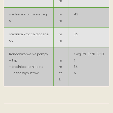
m
średnica króćca ssąceg
m
42
o
m
średnica króćca tłoczne
m
36
go
m
Końcówka wałka pompy
–
1 wg PN-86/R-3610
– typ
m
1
– średnica nominalna
m
35
– liczba wypustów
sz
6
t.