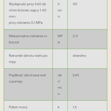
Wydajność przy 540 ob
l/
110
r/min króciec ssący f 40
mi
mm
n.
przy ciśnieniu 0,1 MPa
Maksymalne ciśnienie ro
MP
2,0
bocze
a
Kierunek obrotu wału po
dowolny
mpy
Prędkość obrotowa wał
ob
540
u pompy
r/
mi
n.
Pobór mocy
k
1,5