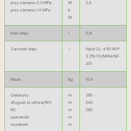
przy ciśnieniu 0,5 MPa
W
3,0
przy ciśnieniu 1,5 MPa
k
W
Ilość oleju
l
0,8
Gatunek oleju
–
Hipol GL-4 80 W/9
0 ZN-92/MPiH/NF-
201
Masa
kg
15,5
Gabaryty:
m
285
długość (z osłoną WO
m
340
M)
m
285
szerokość
m
wysokość
m