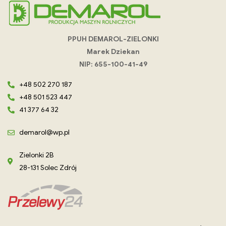
PPUH DEMAROL-ZIELONKI
Marek Dziekan
NIP: 655-100-41-49
+48 502 270 187
+48 501 523 447
41 377 64 32
demarol@wp.pl
Zielonki 2B
28-131 Solec Zdrój