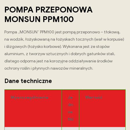
POMPA PRZEPONOWA
MONSUN PPM100
Pompa „MONSUN” PPM100 jest pompą przeponowo – tłokową,
na wodzik, łożyskowaną na łożyskach tocznych (wał w korpusie)
i ślizgowych (łożysko korbowe). Wykonana jest ze stopów
aluminium, z tworzyw sztucznych i dobrych gatunków stali,
dlatego odporna jest na korozyjne oddziaływanie środków
ochrony roślin i płynnych nawozów mineralnych.
Dane techniczne
Wyszczególnienie
Je
Warto
ść
dn
os
tki