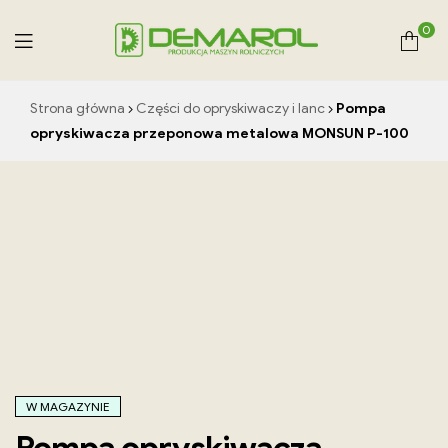
0
Demarol
Strona główna
Części do opryskiwaczy i lanc
Pompa
–
opryskiwacza przeponowa metalowa MONSUN P-100
producent
maszyn
rolniczych
W MAGAZYNIE