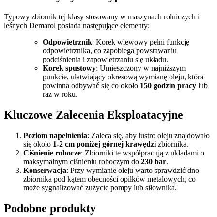
Typowy zbiornik tej klasy stosowany w maszynach rolniczych i
leśnych
Demarol
posiada następujące elementy:
Odpowietrznik
: Korek wlewowy pełni funkcję
odpowietrznika, co zapobiega powstawaniu
podciśnienia i zapowietrzaniu się układu.
Korek spustowy
: Umieszczony w najniższym
punkcie, ułatwiający okresową wymianę oleju, która
powinna odbywać się co około
150 godzin pracy
lub
raz w roku.
Kluczowe Zalecenia Eksploatacyjne
Poziom napełnienia
: Zaleca się, aby lustro oleju znajdowało
się około
1-2 cm poniżej górnej krawędzi
zbiornika.
Ciśnienie robocze
: Zbiorniki te współpracują z układami o
maksymalnym ciśnieniu roboczym do
230 bar
.
Konserwacja
: Przy wymianie oleju warto sprawdzić dno
zbiornika pod kątem obecności opiłków metalowych, co
może sygnalizować zużycie pompy lub siłownika.
Podobne produkty