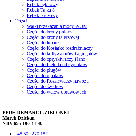
Rębak bębnowy
Rębak Tajga 8
Rębak tarczowy
Części
Wałki przekazania mocy WOM
Części do brony polowej
Części do brony talerzowej
Części do łuparek
Części do Kosiarko rozdrabniaczy
Części do kultywatorów i agregatów
Części do opryskiwaczy i lanc
Części do Pielniko obsypników
Części do pługów
Części do rębaków
Części do Rozsiewaczy nawozu
Części do świdrów
Części do wałów uprawowych
PPUH DEMAROL-ZIELONKI
Marek Dziekan
NIP: 655-100-41-49
+48 502 270 187