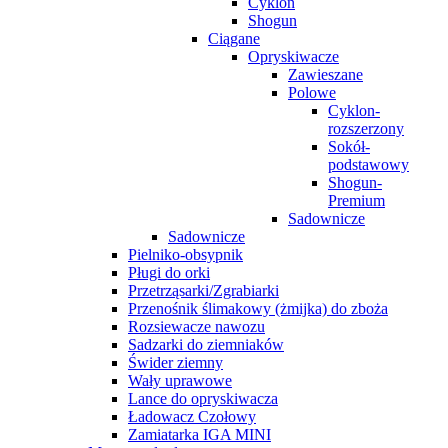
Cyklon
Shogun
Ciągane
Opryskiwacze
Zawieszane
Polowe
Cyklon-
rozszerzony
Sokół-
podstawowy
Shogun-
Premium
Sadownicze
Sadownicze
Pielniko-obsypnik
Pługi do orki
Przetrząsarki/Zgrabiarki
Przenośnik ślimakowy (żmijka) do zboża
Rozsiewacze nawozu
Sadzarki do ziemniaków
Świder ziemny
Wały uprawowe
Lance do opryskiwacza
Ładowacz Czołowy
Zamiatarka IGA MINI