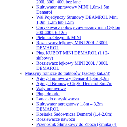
200l, 300l, 400l bez lanc
Kultywator uprawowy MINI 1,0m-1,5m
Demarol
Wał Pojedynczy Strunowy DEAMROL Mini
1,0m, 1,2m lub 1,5m
Opryskiwacz polowy zawieszany mini Cyklon
200-400L 6-12m
Pielniko-Obsypnik MINI
Rozsiewacz lejkowy MINI 200L / 300L
DEMAROL
Pług KUBOT MINI DEMAROL (1 i 2-
skibowy)
Rozsiewacz lejkowy MINI 200L / 300L
DEMAROL
Maszyny rolnicze do traktorów (zaczep kat.2/3)
Agregat uprawowy Demarol 1,8m-3,2m
Agregat Bronowy Ciężki Demarol 3m-7m
Wały uprawowe
Pługi do orki
Lance do opryskiwacza
Kultywator agregatowy 1,8m – 3,2m
DEMAROL
Kosiarka Sadownicza Demarol (1,4-2,0m)
Rozsiewacze nawozu
Przenośnik Ślimakowy do Zboża (Żmijka) 4-