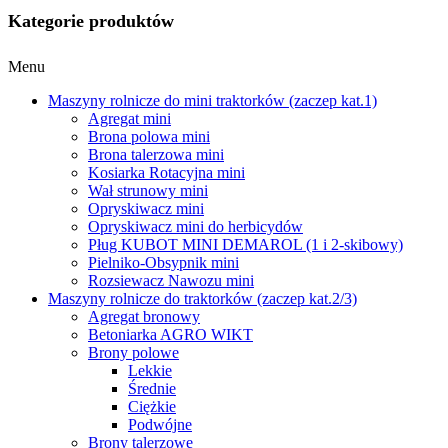
Kategorie produktów
Menu
Maszyny rolnicze do mini traktorków (zaczep kat.1)
Agregat mini
Brona polowa mini
Brona talerzowa mini
Kosiarka Rotacyjna mini
Wał strunowy mini
Opryskiwacz mini
Opryskiwacz mini do herbicydów
Pług KUBOT MINI DEMAROL (1 i 2-skibowy)
Pielniko-Obsypnik mini
Rozsiewacz Nawozu mini
Maszyny rolnicze do traktorków (zaczep kat.2/3)
Agregat bronowy
Betoniarka AGRO WIKT
Brony polowe
Lekkie
Średnie
Ciężkie
Podwójne
Brony talerzowe