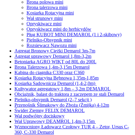
Brona polowa mini
Brona talerzowa mini
Kosiarka Rotacyjna mini
Wał strunowy mini
Opryskiwacz mini
Opryskiwacz mini do herbicydów
Pług KUBOT MINI DEMAROL (1 i 2-skibowy)
Pielniko-Obsypnik mini
Rozsiewacz Nawozu mini
Agregat Bronowy Ciężki Demarol 3m-7m
Agregat uprawowy Demarol 1,8m-3,2m
Betoniarka AGRO WIKT od 80L do 200L
Brona Talerzowa 1,4m-3,15m Demarol
Kabina do ciągnika C330 oraz C360
Kosiarka Rotacyjna Bębnowa 1,35m-1,85m
Kosiarka Sadownicza Demarol (1,4-2,0m)
Kultywator agregatowy 1,8m – 3,2m DEMAROL
Obciążnik, balast do traktora z zaczepem ze stali Demarol
Pielniko-obsypnik Demarol (2–7 sekcji )
Przenośnik Ślimakowy do Zboża (Żmijka) 4-12m
Świder Ziemny FELIX DEMAROL
Wał podwójny dociskowy
Wał Uprawowy DEAMROL 1,4m-3,15m
Wzmocniony Ładowacz Czołowy TUR 4 – Zetor, Ursus C-
360, C-330 Demarol