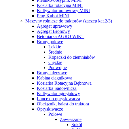
Pielniko-obsypnik MINI
Kosiarka rotacyjna MINI
Kultywator uprawowy MINI
Pług Kubot MINI
Maszyny rolnicze do traktorów (zaczep kat.2/3)
Agregat uprawowy
Agregat Bronowy
Betoniarka AGRO WIKT
Brony polowe
Lekkie
Średnie
Kopaczki do ziemniaków
Ciężkie
Podwójne
Brony talerzowe
Kabina ciągnikowa
Kosiarka Rotacyjna Bębnowa
Kosiarka Sadownicza
Kultywator agregatowy
Lance do opryskiwacza
Obciążnik, balast do traktora
Opryskiwacze
Polowe
Zawieszane
Sokół