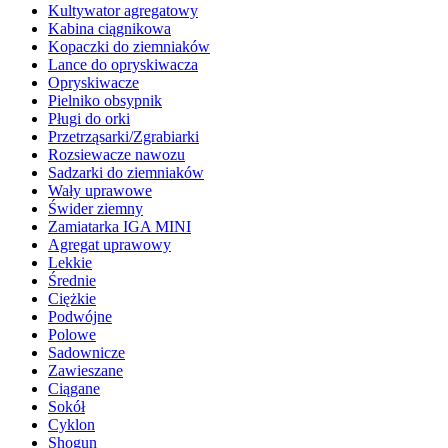
Kultywator agregatowy
Kabina ciągnikowa
Kopaczki do ziemniaków
Lance do opryskiwacza
Opryskiwacze
Pielniko obsypnik
Pługi do orki
Przetrząsarki/Zgrabiarki
Rozsiewacze nawozu
Sadzarki do ziemniaków
Wały uprawowe
Świder ziemny
Zamiatarka IGA MINI
Agregat uprawowy
Lekkie
Średnie
Ciężkie
Podwójne
Polowe
Sadownicze
Zawieszane
Ciągane
Sokół
Cyklon
Shogun