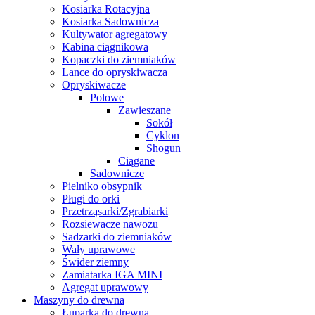
Kosiarka Rotacyjna
Kosiarka Sadownicza
Kultywator agregatowy
Kabina ciągnikowa
Kopaczki do ziemniaków
Lance do opryskiwacza
Opryskiwacze
Polowe
Zawieszane
Sokół
Cyklon
Shogun
Ciągane
Sadownicze
Pielniko obsypnik
Pługi do orki
Przetrząsarki/Zgrabiarki
Rozsiewacze nawozu
Sadzarki do ziemniaków
Wały uprawowe
Świder ziemny
Zamiatarka IGA MINI
Agregat uprawowy
Maszyny do drewna
Łuparka do drewna