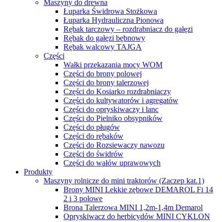
Maszyny do drewna
Łuparka Świdrowa Stożkowa
Łuparka Hydrauliczna Pionowa
Rębak tarczowy – rozdrabniacz do gałęzi
Rębak do gałęzi bębnowy
Rębak walcowy TAJGA
Części
Wałki przekazania mocy WOM
Części do brony polowej
Części do brony talerzowej
Części do Kosiarko rozdrabniaczy
Części do kultywatorów i agregatów
Części do opryskiwaczy i lanc
Części do Pielniko obsypników
Części do pługów
Części do rębaków
Części do Rozsiewaczy nawozu
Części do świdrów
Części do wałów uprawowych
Produkty
Maszyny rolnicze do mini traktorów (Zaczep kat.1)
Brony MINI Lekkie zębowe DEMAROL Fi 14
2 i 3 polowe
Brona Talerzowa MINI 1,2m-1,4m Demarol
Opryskiwacz do herbicydów MINI CYKLON