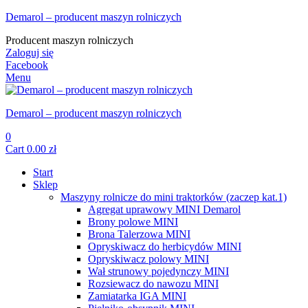
Demarol – producent maszyn rolniczych
Producent maszyn rolniczych
Zaloguj się
Facebook
Menu
Demarol – producent maszyn rolniczych
0
Cart
0.00
zł
Start
Sklep
Maszyny rolnicze do mini traktorków (zaczep kat.1)
Agregat uprawowy MINI Demarol
Brony polowe MINI
Brona Talerzowa MINI
Opryskiwacz do herbicydów MINI
Opryskiwacz polowy MINI
Wał strunowy pojedynczy MINI
Rozsiewacz do nawozu MINI
Zamiatarka IGA MINI