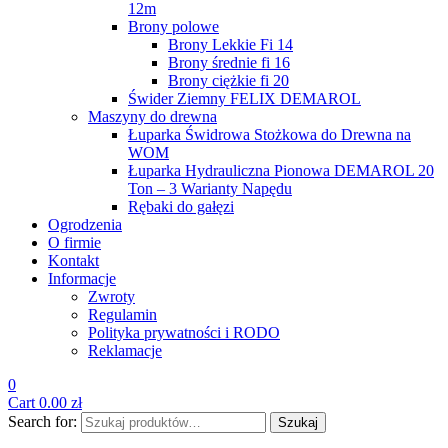
12m
Brony polowe
Brony Lekkie Fi 14
Brony średnie fi 16
Brony ciężkie fi 20
Świder Ziemny FELIX DEMAROL
Maszyny do drewna
Łuparka Świdrowa Stożkowa do Drewna na
WOM
Łuparka Hydrauliczna Pionowa DEMAROL 20
Ton – 3 Warianty Napędu
Rębaki do gałęzi
Ogrodzenia
O firmie
Kontakt
Informacje
Zwroty
Regulamin
Polityka prywatności i RODO
Reklamacje
0
Cart
0.00
zł
Search for:
Szukaj