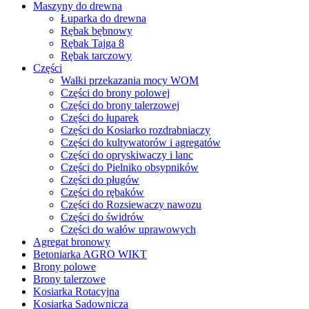
Maszyny do drewna
Łuparka do drewna
Rębak bębnowy
Rębak Tajga 8
Rębak tarczowy
Części
Wałki przekazania mocy WOM
Części do brony polowej
Części do brony talerzowej
Części do łuparek
Części do Kosiarko rozdrabniaczy
Części do kultywatorów i agregatów
Części do opryskiwaczy i lanc
Części do Pielniko obsypników
Części do pługów
Części do rębaków
Części do Rozsiewaczy nawozu
Części do świdrów
Części do wałów uprawowych
Agregat bronowy
Betoniarka AGRO WIKT
Brony polowe
Brony talerzowe
Kosiarka Rotacyjna
Kosiarka Sadownicza