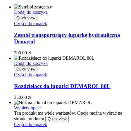
Dodaj do koszyka
Quick view
Części do łuparek
Zespół transportujący łuparkę hydrauliczną
Demarol
700.00
zł
Dodaj do koszyka
Quick view
Części do łuparek
Rozdzielacz do łuparki DEMAROL 80L
350.00
zł
Wybierz opcje
Ten produkt ma wiele wariantów. Opcje można wybrać na
stronie produktu
Quick view
Części do łuparek