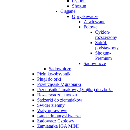
Cyklon
Shogun
Ciągane
Opryskiwacze
Zawieszane
Polowe
Cyklon-
rozszerzony
Sokół-
podstawowy
Shogun-
Premium
Sadownicze
Sadownicze
Pielniko-obsypnik
Pługi do orki
Przetrząsarki/Zgrabiarki
Przenośnik ślimakowy (żmijka) do zboża
Rozsiewacze nawozu
Sadzarki do ziemniaków
Świder ziemny
Wały uprawowe
Lance do opryskiwacza
Ładowacz Czołowy
Zamiatarka IGA MINI