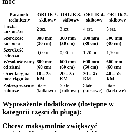
moc
Parametr
ORLIK 2-
ORLIK 3-
ORLIK 4-
ORLIK 5-
techniczny
skibowy
skibowy
skibowy
skibowy
Liczba
2 szt.
3 szt.
4 szt.
5 szt.
korpusów
Szerokość
300 mm
300 mm
300 mm
300 mm
korpusu
(30 cm)
(30 cm)
(30 cm)
(30 cm)
Szerokość
0,60 m
0,90 m
1,20 m
1,50 m
robocza
Wysokość ramy
600 mm
600 mm
600 mm
600 mm
od ziemi
(60 cm)
(60 cm)
(60 cm)
(60 cm)
Orientacyjna
10 – 25
20 – 35
30 – 45
40 – 55
moc ciągnika
KM
KM
KM
KM
Zabezpieczenie
Stałe
Stałe
Stałe
Stałe
robocze
(kołkowe)
(kołkowe)
(kołkowe)
(kołkowe)
Wyposażenie dodatkowe (dostępne w
kategorii części do pługa):
Chcesz maksymalnie zwiększyć