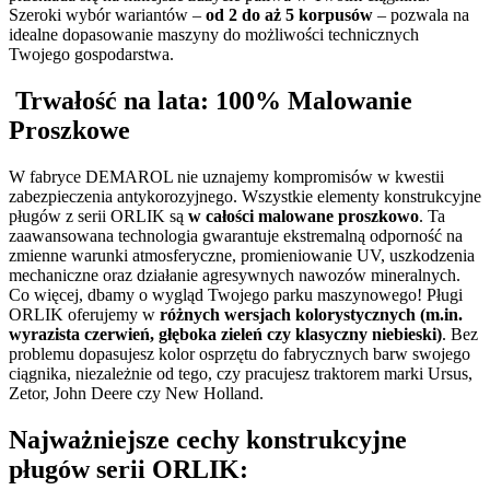
Szeroki wybór wariantów –
od 2 do aż 5 korpusów
– pozwala na
idealne dopasowanie maszyny do możliwości technicznych
Twojego gospodarstwa.
Trwałość na lata: 100% Malowanie
Proszkowe
W fabryce DEMAROL nie uznajemy kompromisów w kwestii
zabezpieczenia antykorozyjnego. Wszystkie elementy konstrukcyjne
pługów z serii ORLIK są
w całości malowane proszkowo
. Ta
zaawansowana technologia gwarantuje ekstremalną odporność na
zmienne warunki atmosferyczne, promieniowanie UV, uszkodzenia
mechaniczne oraz działanie agresywnych nawozów mineralnych.
Co więcej, dbamy o wygląd Twojego parku maszynowego! Pługi
ORLIK oferujemy w
różnych wersjach kolorystycznych (m.in.
wyrazista czerwień, głęboka zieleń czy klasyczny niebieski)
. Bez
problemu dopasujesz kolor osprzętu do fabrycznych barw swojego
ciągnika, niezależnie od tego, czy pracujesz traktorem marki Ursus,
Zetor, John Deere czy New Holland.
Najważniejsze cechy konstrukcyjne
pługów serii ORLIK: