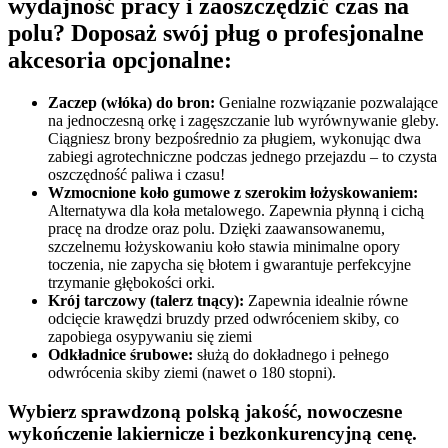
wydajność pracy i zaoszczędzić czas na
polu? Doposaż swój pług o profesjonalne
akcesoria opcjonalne:
Zaczep (włóka) do bron:
Genialne rozwiązanie pozwalające
na jednoczesną orkę i zagęszczanie lub wyrównywanie gleby.
Ciągniesz brony bezpośrednio za pługiem, wykonując dwa
zabiegi agrotechniczne podczas jednego przejazdu – to czysta
oszczędność paliwa i czasu!
Wzmocnione koło gumowe z szerokim łożyskowaniem:
Alternatywa dla koła metalowego. Zapewnia płynną i cichą
pracę na drodze oraz polu. Dzięki zaawansowanemu,
szczelnemu łożyskowaniu koło stawia minimalne opory
toczenia, nie zapycha się błotem i gwarantuje perfekcyjne
trzymanie głębokości orki.
Krój tarczowy (talerz tnący):
Zapewnia idealnie równe
odcięcie krawędzi bruzdy przed odwróceniem skiby, co
zapobiega osypywaniu się ziemi
Odkładnice śrubowe:
służą do dokładnego i pełnego
odwrócenia skiby ziemi (nawet o 180 stopni).
Wybierz sprawdzoną polską jakość, nowoczesne
wykończenie lakiernicze i bezkonkurencyjną cenę.