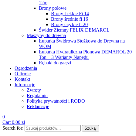
12m
Brony polowe
Brony Lekkie Fi 14
Brony średnie fi 16
Brony ciężkie fi 20
Świder Ziemny FELIX DEMAROL
Maszyny do drewna
Łuparka Świdrowa Stożkowa do Drewna na
WOM
Łuparka Hydrauliczna Pionowa DEMAROL 20
Ton – 3 Warianty Napędu
Rębaki do gałęzi
Ogrodzenia
O firmie
Kontakt
Informacje
Zwroty
Regulamin
Polityka prywatności i RODO
Reklamacje
0
Cart
0.00
zł
Search for:
Szukaj