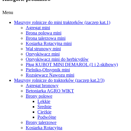
Menu
Maszyny rolnicze do mini traktorków (zaczep kat.1)
Agregat mini
Brona polowa mini
Brona talerzowa mini
Kosiarka Rotacyjna mini
Wał strunowy mini
Opryskiwacz mini
Opryskiwacz mini do herbicydów
Pług KUBOT MINI DEMAROL (1 i 2-skibowy)
Pielniko-Obsypnik mini
Rozsiewacz Nawozu mini
Maszyny rolnicze do traktorków (zaczep kat.2/3)
Agregat bronowy
Betoniarka AGRO WIKT
Brony polowe
Lekkie
Średnie
Ciężkie
Podwójne
Brony talerzowe
Kosiarka Rotacyjna