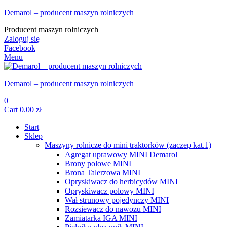
Demarol – producent maszyn rolniczych
Producent maszyn rolniczych
Zaloguj się
Facebook
Menu
Demarol – producent maszyn rolniczych
0
Cart
0.00
zł
Start
Sklep
Maszyny rolnicze do mini traktorków (zaczep kat.1)
Agregat uprawowy MINI Demarol
Brony polowe MINI
Brona Talerzowa MINI
Opryskiwacz do herbicydów MINI
Opryskiwacz polowy MINI
Wał strunowy pojedynczy MINI
Rozsiewacz do nawozu MINI
Zamiatarka IGA MINI