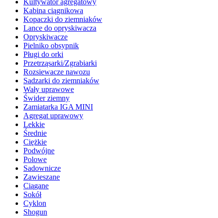
Kultywator agregatowy
Kabina ciągnikowa
Kopaczki do ziemniaków
Lance do opryskiwacza
Opryskiwacze
Pielniko obsypnik
Pługi do orki
Przetrząsarki/Zgrabiarki
Rozsiewacze nawozu
Sadzarki do ziemniaków
Wały uprawowe
Świder ziemny
Zamiatarka IGA MINI
Agregat uprawowy
Lekkie
Średnie
Ciężkie
Podwójne
Polowe
Sadownicze
Zawieszane
Ciągane
Sokół
Cyklon
Shogun