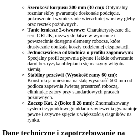
Szerokość korpusu 300 mm (30 cm):
Optymalny
rozmiar skiby gwarantuje doskonałe podcięcie,
pokruszenie i wymieszanie wierzchniej warstwy gleby
oraz resztek pożniwnych.
Tanie lemiesze 2-otworowe:
Charakterystyczne dla
serii ORLIK, niezwykle łatwe w wymianie i
powszechnie dostępne elementy robocze, które
drastycznie obniżają koszty codziennej eksploatacji.
Jednoczęściowa odkładnica o profilu zagonowym:
Specjalny profil zapewnia płynne i lekkie odwracanie
darni bez ryzyka oblepiania się maszyny wilgotną
ziemią.
Stabilny prześwit (Wysokość ramy 60 cm):
Konstrukcja uniesiona na stałą wysokość 600 mm od
podłoża zapewnia świetną przestrzeń roboczą,
eliminując zatory przy standardowych pracach
pożniwnych.
Zaczep Kat. 2 (Bolce fi 28 mm):
Znormalizowany
system trzypunktowego układu zawieszenia gwarantuje
pewne i sztywne spięcie z większością ciągników na
rynku.
Dane techniczne i zapotrzebowanie na