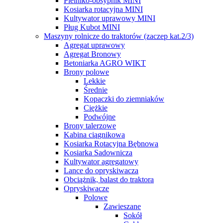
Pielniko-obsypnik MINI
Kosiarka rotacyjna MINI
Kultywator uprawowy MINI
Pług Kubot MINI
Maszyny rolnicze do traktorów (zaczep kat.2/3)
Agregat uprawowy
Agregat Bronowy
Betoniarka AGRO WIKT
Brony polowe
Lekkie
Średnie
Kopaczki do ziemniaków
Ciężkie
Podwójne
Brony talerzowe
Kabina ciągnikowa
Kosiarka Rotacyjna Bębnowa
Kosiarka Sadownicza
Kultywator agregatowy
Lance do opryskiwacza
Obciążnik, balast do traktora
Opryskiwacze
Polowe
Zawieszane
Sokół