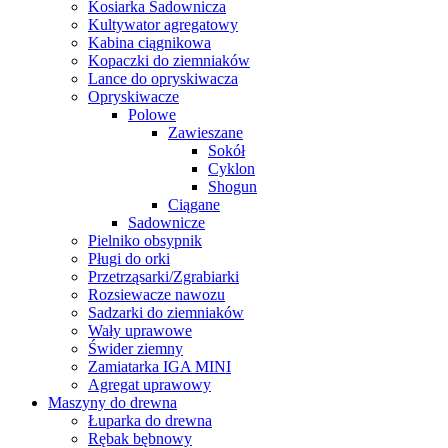
Kosiarka Sadownicza
Kultywator agregatowy
Kabina ciągnikowa
Kopaczki do ziemniaków
Lance do opryskiwacza
Opryskiwacze
Polowe
Zawieszane
Sokół
Cyklon
Shogun
Ciągane
Sadownicze
Pielniko obsypnik
Pługi do orki
Przetrząsarki/Zgrabiarki
Rozsiewacze nawozu
Sadzarki do ziemniaków
Wały uprawowe
Świder ziemny
Zamiatarka IGA MINI
Agregat uprawowy
Maszyny do drewna
Łuparka do drewna
Rębak bębnowy