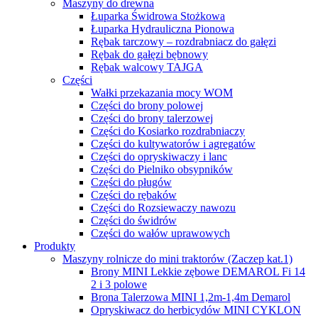
Maszyny do drewna
Łuparka Świdrowa Stożkowa
Łuparka Hydrauliczna Pionowa
Rębak tarczowy – rozdrabniacz do gałęzi
Rębak do gałęzi bębnowy
Rębak walcowy TAJGA
Części
Wałki przekazania mocy WOM
Części do brony polowej
Części do brony talerzowej
Części do Kosiarko rozdrabniaczy
Części do kultywatorów i agregatów
Części do opryskiwaczy i lanc
Części do Pielniko obsypników
Części do pługów
Części do rębaków
Części do Rozsiewaczy nawozu
Części do świdrów
Części do wałów uprawowych
Produkty
Maszyny rolnicze do mini traktorów (Zaczep kat.1)
Brony MINI Lekkie zębowe DEMAROL Fi 14
2 i 3 polowe
Brona Talerzowa MINI 1,2m-1,4m Demarol
Opryskiwacz do herbicydów MINI CYKLON