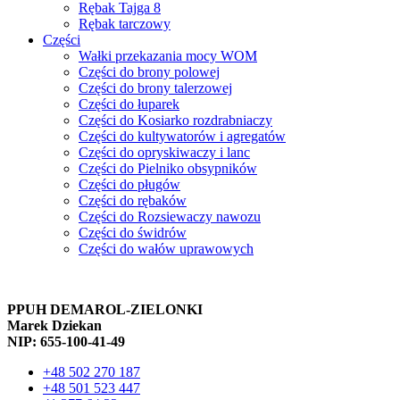
Rębak Tajga 8
Rębak tarczowy
Części
Wałki przekazania mocy WOM
Części do brony polowej
Części do brony talerzowej
Części do łuparek
Części do Kosiarko rozdrabniaczy
Części do kultywatorów i agregatów
Części do opryskiwaczy i lanc
Części do Pielniko obsypników
Części do pługów
Części do rębaków
Części do Rozsiewaczy nawozu
Części do świdrów
Części do wałów uprawowych
PPUH DEMAROL-ZIELONKI
Marek Dziekan
NIP: 655-100-41-49
+48 502 270 187
+48 501 523 447