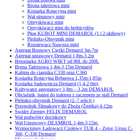
Brona talerzowa mini
Kosiarka Rotacyjna mini
Wał strunowy mini
Opryskiwacz mini
Opryskiwacz mini do herbicydów
Pług KUBOT MINI DEMAROL (1 i 2-skibowy)
Pielniko-Obsypnik mini
Rozsiewacz Nawozu mini
Agregat Bronowy Ciężki Demarol 3m-7m
Agregat uprawowy Demarol 1,8m-3,2m
Betoniarka AGRO WIKT od 80L do 200L
Brona Talerzowa 1,4m-3,15m Demarol
Kabina do ciągnika C330 oraz C360
Kosiarka Rotacyjna Bębnowa 1,35m-1,85m
Kosiarka Sadownicza Demarol (1,4-2,0m)
Kultywator agregatowy 1,8m – 3,2m DEMAROL
Obciążnik, balast do traktora z zaczepem ze stali Demarol
Pielniko-obsypnik Demarol (2–7 sekcji )
Przenośnik Ślimakowy do Zboża (Żmijka) 4-12m
Świder Ziemny FELIX DEMAROL
Wał podwójny dociskowy
Wał Uprawowy DEAMROL 1,4m-3,15m
Wzmocniony Ładowacz Czołowy TUR 4 – Zetor, Ursus C-
360, C-330 Demarol