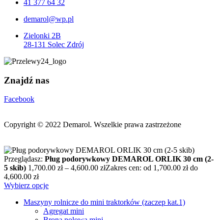
41 377 64 32
demarol@wp.pl
Zielonki 2B
28-131 Solec Zdrój
Znajdź nas
Facebook
Copyright © 2022
Demarol. Wszelkie prawa zastrzeżone
Przeglądasz:
Pług podorywkowy DEMAROL ORLIK 30 cm (2-
5 skib)
1,700.00
zł
–
4,600.00
zł
Zakres cen: od 1,700.00 zł do
4,600.00 zł
Wybierz opcje
Maszyny rolnicze do mini traktorków (zaczep kat.1)
Agregat mini
Brona polowa mini