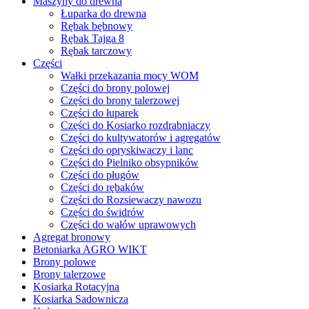
Maszyny do drewna
Łuparka do drewna
Rębak bębnowy
Rębak Tajga 8
Rębak tarczowy
Części
Wałki przekazania mocy WOM
Części do brony polowej
Części do brony talerzowej
Części do łuparek
Części do Kosiarko rozdrabniaczy
Części do kultywatorów i agregatów
Części do opryskiwaczy i lanc
Części do Pielniko obsypników
Części do pługów
Części do rębaków
Części do Rozsiewaczy nawozu
Części do świdrów
Części do wałów uprawowych
Agregat bronowy
Betoniarka AGRO WIKT
Brony polowe
Brony talerzowe
Kosiarka Rotacyjna
Kosiarka Sadownicza