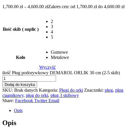
1,700.00
zł
–
4,600.00
zł
Zakres cen: od 1,700.00 zł do 4,600.00 zł
2
3
Ilość skib ( suplic )
4
5
Gumowe
Koło
Metalowe
Wyczyść
ilość Pług podorywkowy DEMAROL ORLIK 30 cm (2-5 skib)
Dodaj do koszyka
SKU:
Brak danych
Kategoria:
Pługi do orki
Znaczniki:
pług
,
pług
ciągnikowy
,
pług do orki
,
pług 3 skibowy
Share:
Facebook
Twitter
Email
Opis
Opis