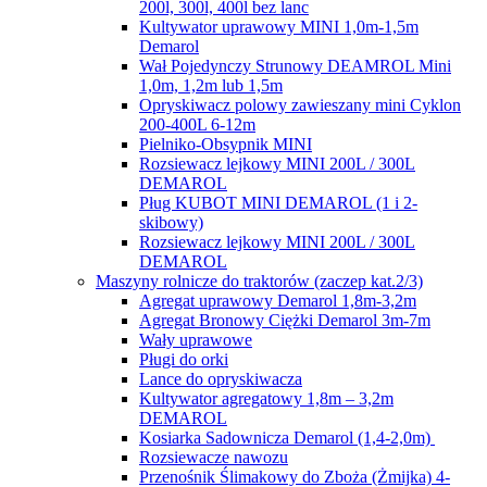
200l, 300l, 400l bez lanc
Kultywator uprawowy MINI 1,0m-1,5m
Demarol
Wał Pojedynczy Strunowy DEAMROL Mini
1,0m, 1,2m lub 1,5m
Opryskiwacz polowy zawieszany mini Cyklon
200-400L 6-12m
Pielniko-Obsypnik MINI
Rozsiewacz lejkowy MINI 200L / 300L
DEMAROL
Pług KUBOT MINI DEMAROL (1 i 2-
skibowy)
Rozsiewacz lejkowy MINI 200L / 300L
DEMAROL
Maszyny rolnicze do traktorów (zaczep kat.2/3)
Agregat uprawowy Demarol 1,8m-3,2m
Agregat Bronowy Ciężki Demarol 3m-7m
Wały uprawowe
Pługi do orki
Lance do opryskiwacza
Kultywator agregatowy 1,8m – 3,2m
DEMAROL
Kosiarka Sadownicza Demarol (1,4-2,0m)
Rozsiewacze nawozu
Przenośnik Ślimakowy do Zboża (Żmijka) 4-