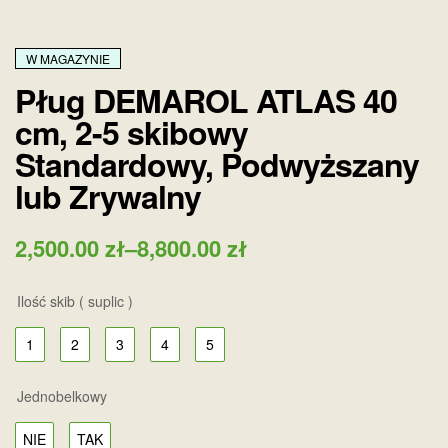
W MAGAZYNIE
Pług DEMAROL ATLAS 40
cm, 2-5 skibowy
Standardowy, Podwyższany
lub Zrywalny
2,500.00
zł
–
8,800.00
zł
Ilość skib ( suplic )
1
2
3
4
5
Jednobelkowy
NIE
TAK