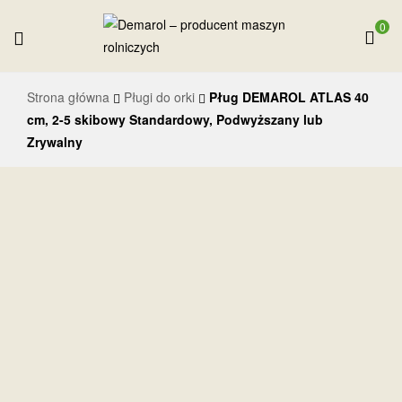
0
Demarol
Strona główna
Pługi do orki
Pług DEMAROL ATLAS 40
–
cm, 2-5 skibowy Standardowy, Podwyższany lub
Zrywalny
producent
maszyn
rolniczych