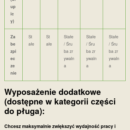
up
ic
y)
Za
St
St
Stałe
Stałe
Stałe
be
ałe
ałe
/ Śru
/ Śru
/ Śru
zpi
ba zr
ba zr
ba zr
ec
ywaln
ywaln
ywaln
ze
a
a
a
nie
Wyposażenie dodatkowe
(dostępne w kategorii części
do pługa):
Chcesz maksymalnie zwiększyć wydajność pracy i