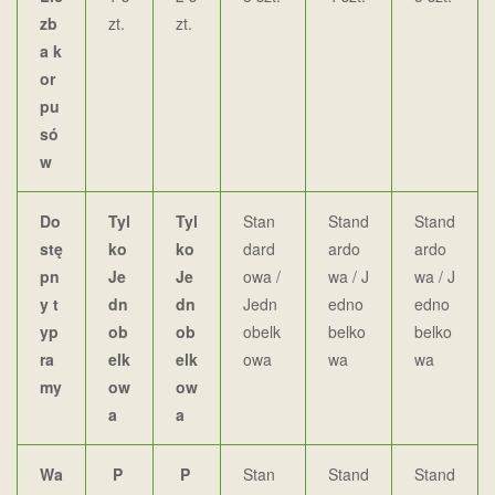
zb
zt.
zt.
a k
or
pu
só
w
Do
Tyl
Tyl
Stan
Stand
Stand
stę
ko
ko
dard
ardo
ardo
pn
Je
Je
owa /
wa / J
wa / J
y t
dn
dn
Jedn
edno
edno
yp
ob
ob
obelk
belko
belko
ra
elk
elk
owa
wa
wa
my
ow
ow
a
a
Wa
P
P
Stan
Stand
Stand