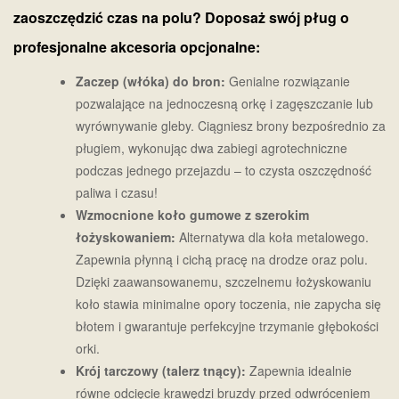
zaoszczędzić czas na polu? Doposaż swój pług o
profesjonalne akcesoria opcjonalne:
Zaczep (włóka) do bron:
Genialne rozwiązanie
pozwalające na jednoczesną orkę i zagęszczanie lub
wyrównywanie gleby. Ciągniesz brony bezpośrednio za
pługiem, wykonując dwa zabiegi agrotechniczne
podczas jednego przejazdu – to czysta oszczędność
paliwa i czasu!
Wzmocnione koło gumowe z szerokim
łożyskowaniem:
Alternatywa dla koła metalowego.
Zapewnia płynną i cichą pracę na drodze oraz polu.
Dzięki zaawansowanemu, szczelnemu łożyskowaniu
koło stawia minimalne opory toczenia, nie zapycha się
błotem i gwarantuje perfekcyjne trzymanie głębokości
orki.
Krój tarczowy (talerz tnący):
Zapewnia idealnie
równe odcięcie krawędzi bruzdy przed odwróceniem