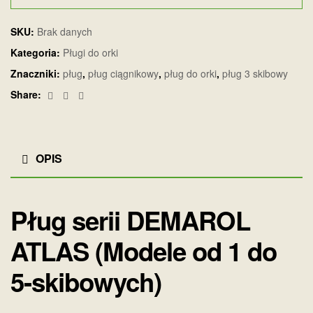
SKU:
Brak danych
Kategoria:
Pługi do orki
Znaczniki:
pług
,
pług ciągnikowy
,
pług do orki
,
pług 3 skibowy
Facebook
Twitter
Email
Share:
OPIS
Pług serii DEMAROL
ATLAS (Modele od 1 do
5-skibowych)