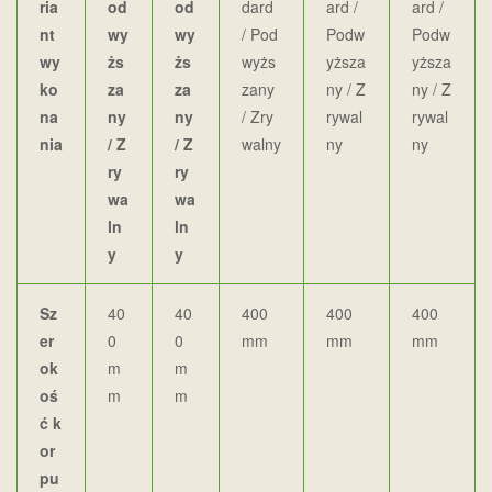
ria
od
od
dard
ard /
ard /
nt
wy
wy
/ Pod
Podw
Podw
wy
żs
żs
wyżs
yższa
yższa
ko
za
za
zany
ny / Z
ny / Z
na
ny
ny
/ Zry
rywal
rywal
nia
/
Z
/ Z
walny
ny
ny
ry
ry
wa
wa
ln
ln
y
y
Sz
40
40
400
400
400
er
0
0
mm
mm
mm
ok
m
m
oś
m
m
ć k
or
pu