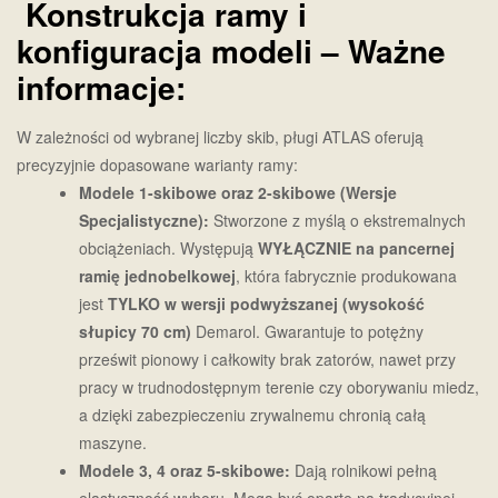
Konstrukcja ramy i
konfiguracja modeli – Ważne
informacje:
W zależności od wybranej liczby skib, pługi ATLAS oferują
precyzyjnie dopasowane warianty ramy:
Modele 1-skibowe oraz 2-skibowe (Wersje
Specjalistyczne):
Stworzone z myślą o ekstremalnych
obciążeniach. Występują
WYŁĄCZNIE na pancernej
ramię jednobelkowej
, która fabrycznie produkowana
jest
TYLKO w wersji podwyższanej (wysokość
słupicy 70 cm)
Demarol. Gwarantuje to potężny
prześwit pionowy i całkowity brak zatorów, nawet przy
pracy w trudnodostępnym terenie czy oborywaniu miedz,
a dzięki zabezpieczeniu zrywalnemu chronią całą
maszyne.
Modele 3, 4 oraz 5-skibowe:
Dają rolnikowi pełną
elastyczność wyboru. Mogą być oparte na tradycyjnej