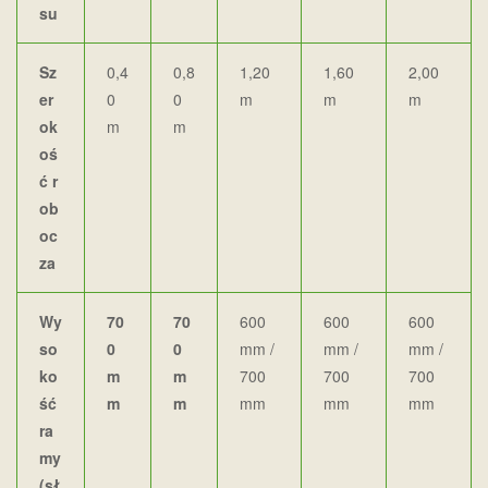
su
Sz
0,4
0,8
1,20
1,60
2,00
er
0
0
m
m
m
ok
m
m
oś
ć r
ob
oc
za
Wy
70
70
600
600
600
so
0
0
mm /
mm /
mm /
ko
m
m
700
700
700
ść
m
m
mm
mm
mm
ra
my
(sł