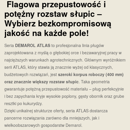
Flagowa przepustowość i
potężny rozstaw słupi
c –
Wybierz bezkompromisową
jakość na każde pole!
Seria
DEMAROL ATLAS
to profesjonalna linia pługów
zaprojektowana z myślą o głębokiej orce i bezawaryjnej pracy w
najcięższych warunkach agrotechnicznych. Głównym wyróżnikiem
serii ATLAS, który stawia ją znacznie wyżej od klasycznych,
budżetowych rozwiązań, jest
szeroki korpus roboczy (400 mm)
oraz znacznie większy rozstaw słupic
. Taka geometria
gwarantuje potężną przepustowość materiału – pług perfekcyjnie
i bez zapychania kryje wysokie poplony, gęsty obornik oraz grube
resztki po kukurydzy.
Dzięki unikalnej strukturze oferty, seria ATLAS dostarcza
pancerne rozwiązania zarówno dla mniejszych, jak i
wielkoobszarowych gospodarstw
Demarol
.