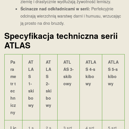
ziemię i drastycznie wydłużają żywotność lemiszy.
Ścinacze nad odkładnicami w serii:
Perfekcyjnie
odcinają wierzchnią warstwę darni i humusu, wrzucając
ją prosto na dno bruzdy.
Specyfikacja techniczna serii
ATLAS
Pa
AT
AT
ATL
ATLA
ATLA
ra
LA
LA
AS 3-
S 4-s
S 5-s
me
S
S
skib
kibo
kibo
tr t
1-
2-
owy
wy
wy
ec
ski
ski
hn
bo
bo
icz
wy
wy
ny
Lic
1 s
2 s
3 szt.
4 szt.
5 szt.