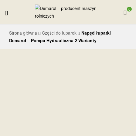
0
Demarol
Strona główna
Części do łuparek
Napęd łuparki
–
Demarol – Pompa Hydrauliczna 2 Warianty
producent
maszyn
rolniczych