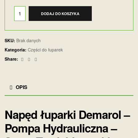
DODAJ DO KOSZYKA
SKU:
Brak danych
Kategoria:
Części do łuparek
Facebook
Twitter
Email
Share:
OPIS
Napęd łuparki Demarol –
Pompa Hydrauliczna –