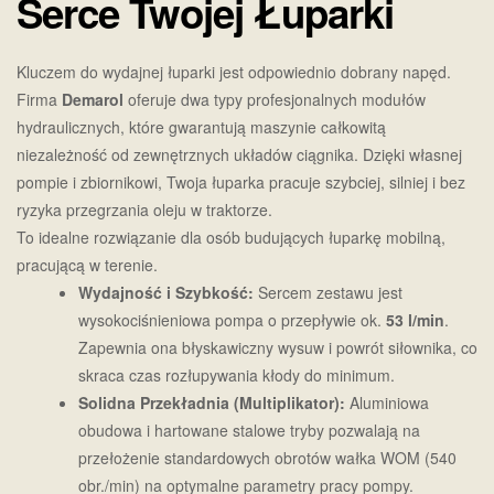
Serce Twojej Łuparki
Kluczem do wydajnej łuparki jest odpowiednio dobrany napęd.
Firma
Demarol
oferuje dwa typy profesjonalnych modułów
hydraulicznych, które gwarantują maszynie całkowitą
niezależność od zewnętrznych układów ciągnika. Dzięki własnej
pompie i zbiornikowi, Twoja łuparka pracuje szybciej, silniej i bez
ryzyka przegrzania oleju w traktorze.
To idealne rozwiązanie dla osób budujących łuparkę mobilną,
pracującą w terenie.
Wydajność i Szybkość:
Sercem zestawu jest
wysokociśnieniowa pompa o przepływie ok.
53 l/min
.
Zapewnia ona błyskawiczny wysuw i powrót siłownika, co
skraca czas rozłupywania kłody do minimum.
Solidna Przekładnia (Multiplikator):
Aluminiowa
obudowa i hartowane stalowe tryby pozwalają na
przełożenie standardowych obrotów wałka WOM (540
obr./min) na optymalne parametry pracy pompy.